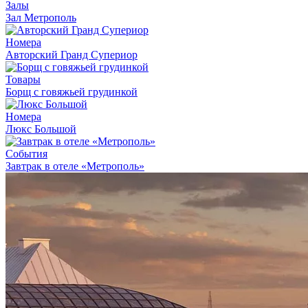
Залы
Зал Метрополь
Номера
Авторский Гранд Супериор
Товары
Борщ с говяжьей грудинкой
Номера
Люкс Большой
События
Завтрак в отеле «Метрополь»