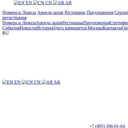
EN
CN
AR
Номера и Люксы
Аренда залов
Рестораны
Предложения
Серти
регистрация
Номера и Люксы
Аренда залов
Рестораны
Предложения
Сертифи
События
Новости
История
Здесь начинается Москва
Контакты
Он
RU
EN
CN
AR
+7 (495) 266-01-64