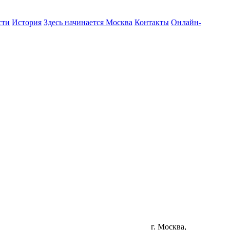
сти
История
Здесь начинается Москва
Контакты
Онлайн-
г. Москва,