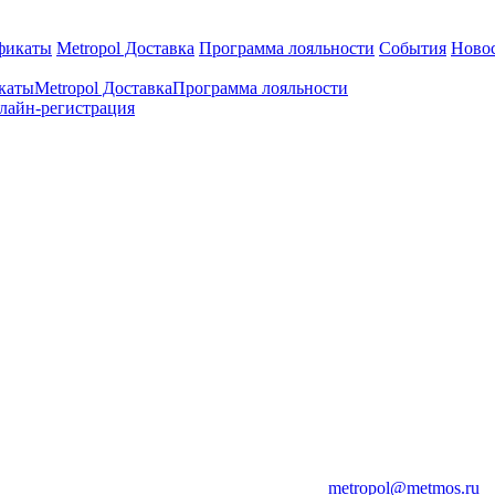
фикаты
Metropol Доставка
Программа лояльности
События
Ново
каты
Metropol Доставка
Программа лояльности
лайн-регистрация
metropol@metmos.ru