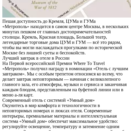
Пешая доступность
до Кремля, ЦУМа и ГУМа
«Метрополь» находится в самом центре Москвы, в нескольких
минутах пешком от главных достопримечательностей
столицы. Кремль, Красная площадь, Большой театр,
легендарные торговые дома ЦУМ и ГУМ — всё это рядом,
чтобы вы могли наслаждаться прогулками по исторической
Москве без лишней суеты и беспокойств.
Лучший завтрак
в отеле в России
На Первой всероссийской Премии Where To Travel
«Метрополь» получил награду в номинации «Отель с лучшим
завтраком». Мы с особым трепетом относимся ко всему, что
делает завтрак неповторимым — начиная с великолепного
главного зала, его атмосферы, музыки и сервиса и заканчивая
каждым блюдом, представленным на буфетной линии или в
меню а-ля карт.
Современный отель
с системой «Умный дом»
Окунитесь в мир комфорта и технологичности в
неповторимых номерах и люксах отеля. Современные
интерьеры, премиальные материалы и интеллектуальная
система «Умный дом» обеспечат максимальное удобство:
регулируйте освещение, температуру и затемнение одним