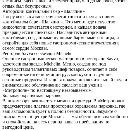
касанием. Здесь каждый элемент продуман до мелочей, чтобы
отдых был безупречным.
Авторский коктейльный
бар «Шаляпин»
Погрузитесь в атмосферу элегантности и вкуса в новом
коктейльном баре «Шаляпин». Это место, где искусство
миксологии сочетается с историей, а каждая подача
превращается в спектакль. Насладитесь авторскими
коктейлями, созданными лучшими барменами столицы, и
откройте для себя новые гастрономические впечатления в
самом сердце Москвы.
Ресторан Savva
со звездой Michelin
Оцените гастрономическое мастерство в ресторане Savva,
удостоенном звезды Michelin. Меню, созданное под
руководством талантливых шеф-поваров, сочетает в себе
современные интерпретации русской кухни и лучшие
сезонные продукты. Изящная подача, исключительный вкус и
внимательное обслуживание сделают ваш ужин в
«Метрополе» по-настоящему незабываемым.
Большая охраняемая
парковка
Ваш комфорт начинается с момента приезда. В «Метрополе»
предусмотрена платная просторная охраняемая парковка, где
ваш автомобиль будет в полной безопасности. Забудьте о
поиске места в центре Москвы — мы обеспечим вам удобство
и спокойствие на весь период вашего пребывания по
выгодной цене.