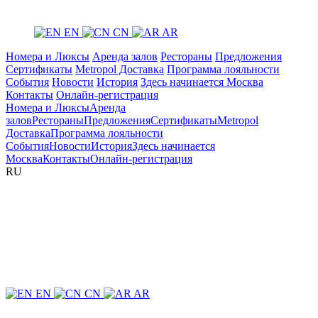
EN
CN
AR
Номера и Люксы
Аренда залов
Рестораны
Предложения
Сертификаты
Metropol Доставка
Программа лояльности
События
Новости
История
Здесь начинается Москва
Контакты
Онлайн-регистрация
Номера и Люксы
Аренда
залов
Рестораны
Предложения
Сертификаты
Metropol
Доставка
Программа лояльности
События
Новости
История
Здесь начинается
Москва
Контакты
Онлайн-регистрация
RU
EN
CN
AR