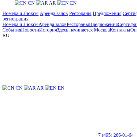
CN
AR
EN
Номера и Люксы
Аренда залов
Рестораны
Предложения
Серти
регистрация
Номера и Люксы
Аренда залов
Рестораны
Предложения
Сертифи
События
Новости
История
Здесь начинается Москва
Контакты
Он
RU
CN
AR
EN
+7 (495) 266-01-64