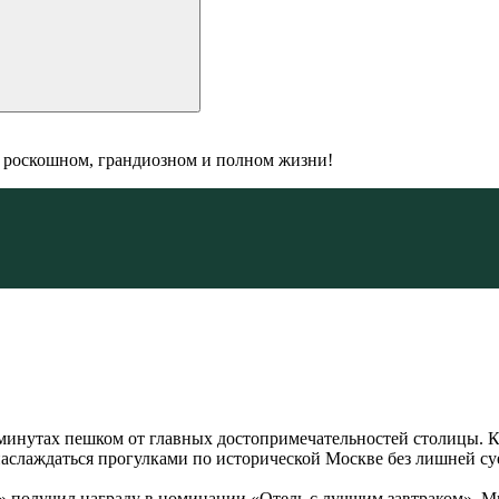
: роскошном, грандиозном и полном жизни!
минутах пешком от главных достопримечательностей столицы. К
аслаждаться прогулками по исторической Москве без лишней суе
 получил награду в номинации «Отель с лучшим завтраком». Мы 