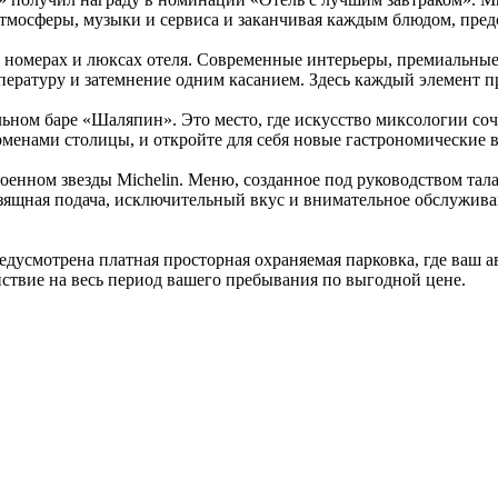
атмосферы, музыки и сервиса и заканчивая каждым блюдом, пред
 номерах и люксах отеля. Современные интерьеры, премиальны
мпературу и затемнение одним касанием. Здесь каждый элемент 
ьном баре «Шаляпин». Это место, где искусство миксологии соче
менами столицы, и откройте для себя новые гастрономические 
тоенном звезды Michelin. Меню, созданное под руководством тал
зящная подача, исключительный вкус и внимательное обслужив
дусмотрена платная просторная охраняемая парковка, где ваш ав
ствие на весь период вашего пребывания по выгодной цене.