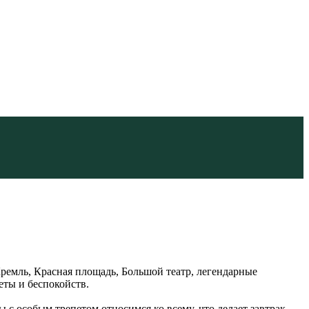
ремль, Красная площадь, Большой театр, легендарные
ты и беспокойств.
с особым трепетом относимся ко всему, что делает завтрак