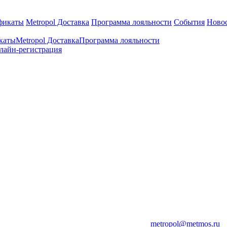
фикаты
Metropol Доставка
Программа лояльности
События
Ново
каты
Metropol Доставка
Программа лояльности
лайн-регистрация
metropol@metmos.ru