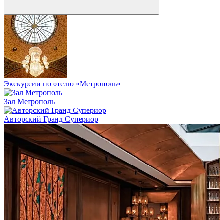
Экскурсии по отелю «Метрополь»
Зал Метрополь
Авторский Гранд Супериор