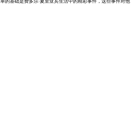
创建的。鸡尾酒水单的基础是费多尔·夏里亚宾生活中的精彩事件，这些事件对他