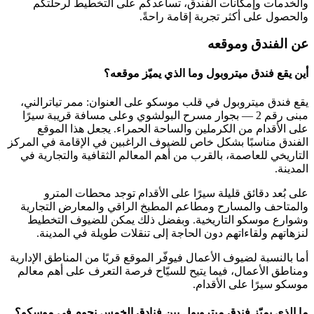
والخدمات وإمكانات الفندق، تساعدكم على التخطيط لرحلتكم
والحصول على أكثر تجربة إقامة راحةً.
عن الفندق وموقعه
أين يقع فندق ميتروبول وما الذي يميّز موقعه؟
يقع فندق ميتروبول في قلب موسكو على العنوان: ممر تياترالني،
مبنى رقم 2 — بجوار مسرح البولشوي وعلى مسافة قريبة سيرًا
على الأقدام من الكرملين والساحة الحمراء. يجعل هذا الموقع
الفندق مناسبًا بشكل خاص للضيوف الراغبين في الإقامة في المركز
التاريخي للعاصمة، بالقرب من أهم المعالم الثقافية والتجارية في
المدينة.
على بُعد دقائق قليلة سيرًا على الأقدام توجد محطات المترو
والمتاحف والمسارح ومطاعم المطبخ الراقي والمعارض التجارية
وشوارع موسكو التاريخية. وبفضل ذلك يمكن للضيوف التخطيط
لنزهاتهم ولقاءاتهم دون الحاجة إلى تنقلات طويلة في المدينة.
أما بالنسبة لضيوف الأعمال فيوفّر الموقع قربًا من المناطق الإدارية
ومناطق الأعمال، فيما يتيح للسيّاح فرصة التعرف على أهم معالم
موسكو سيرًا على الأقدام.
ما الذي يميّز فندق ميتروبول بين فنادق الخمس نجوم في موسكو؟