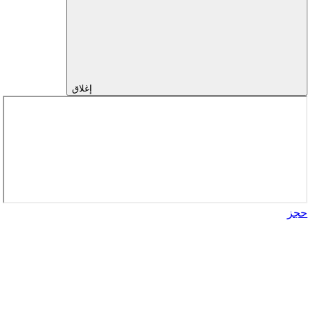
إغلاق
حجز