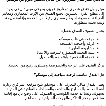
ميتروبول فندق عصري ذو تاريخ عريق، يقع في مبنى تاريخي يعود
إلى مطلع القرن العشرين. يجمع الفندق بين الإرث المعماري ومعايير
الضيافة العصرية، إذ يقدّم مستوى رفيعًا من الخدمة وإقامة مريحة
وبنية تحتية متطوّرة.
يختار الضيوف الفندق بفضل:
موقعه في قلب موسكو
غرفه وأجنحته الفسيحة
مشاريعه الطهوية
بنيته التحتية المتطوّرة للترفيه والأعمال
خدمته الشخصية واهتمامه بالتفاصيل
يركّز الفندق على الراحة والخصوصية ومستوى رفيع من الخدمة.
هل الفندق مناسب لرحلة سياحية إلى موسكو؟
نعم، الفندق مثالي للتعرف على موسكو. يتيح موقعه المركزي زيارة
أهم المعالم والمسارح والمتاحف والمساحات الثقافية في المدينة
بسهولة. وتساعد خدمة الكونسيرج الضيوف على وضع برنامج إقامة
مخصّص وحجز التذاكر والجولات السياحية والمطاعم.