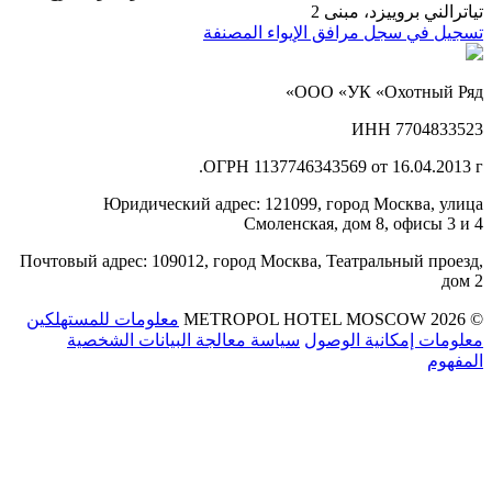
تياترالني بروييزد، مبنى 2
تسجيل في سجل مرافق الإيواء المصنفة
ООО «УК «Охотный Ряд»
ИНН 7704833523
ОГРН 1137746343569 от 16.04.2013 г.
Юридический адрес: 121099, город Москва, улица
Смоленская, дом 8, офисы 3 и 4
Почтовый адрес: 109012, город Москва, Театральный проезд,
дом 2
© 2026 METROPOL HOTEL MOSCOW
معلومات للمستهلكين
معلومات إمكانية الوصول
سياسة معالجة البيانات الشخصية
المفهوم