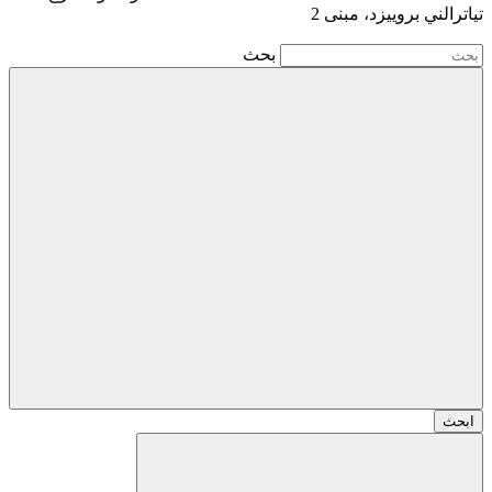
تياترالني بروييزد، مبنى 2
بحث
ابحث