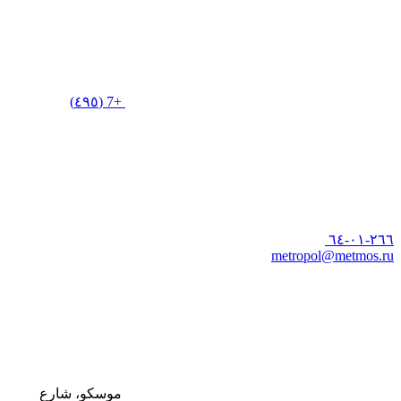
+7 (٤٩٥)
٢٦٦-٠١-٦٤
metropol@metmos.ru
موسكو، شارع