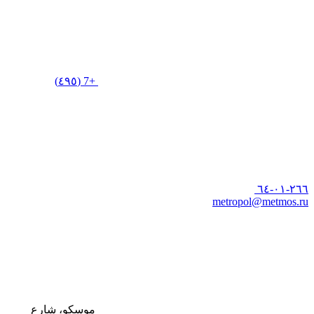
+7 (٤٩٥)
٢٦٦-٠١-٦٤
metropol@metmos.ru
موسكو، شارع