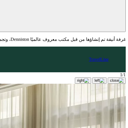
غرفة أنيقة تم إنشاؤها من قبل مكتب معروف عالميًا Denniston، وتجمع بين الأناقة والتقنيات الحديثة. من النوافذ تُشاهد حديقة داخلية مريحة.
TravelLine
1/1