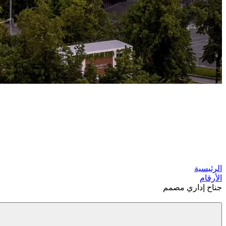
الرئيسية
الأرقام
جناح إداري مصمم