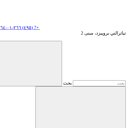
+7 (٤٩٥) ٢٦٦-٠١-٦٤
تياترالني بروييزد، مبنى 2
بحث