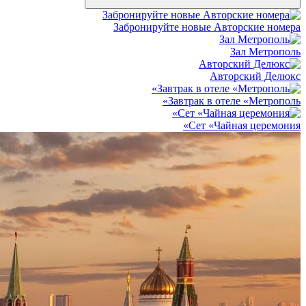
Забронируйте новые Авторские номера
Зал Метрополь
Авторский Делюкс
Завтрак в отеле «Метрополь»
Сет «Чайная церемония»