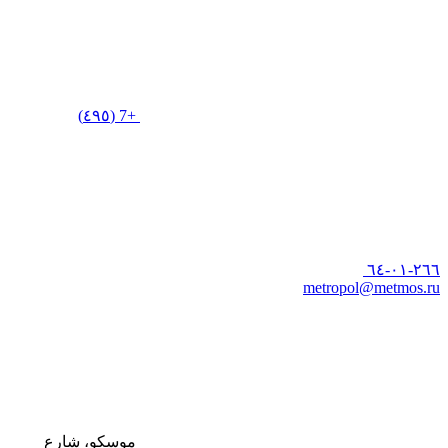
+7 (٤٩٥)
٢٦٦-٠١-٦٤
metropol@metmos.ru
موسكو، شارع