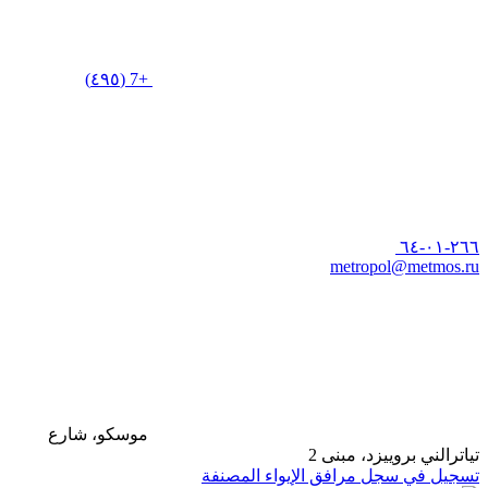
+7 (٤٩٥)
٢٦٦-٠١-٦٤
metropol@metmos.ru
موسكو، شارع
تياترالني بروييزد، مبنى 2
تسجيل في سجل مرافق الإيواء المصنفة