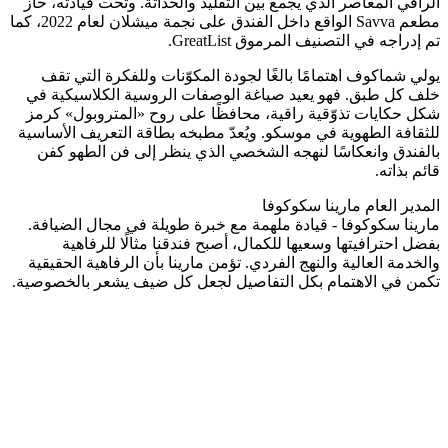
الراقي المعاصر الذي يجمع بين التقليد والحداثة. وتحت قيادته، حاز
مطعم Savva الواقع داخل الفندق على نجمة ميشلان لعام 2022، كما
تم إدراجه في التصنيف المرموق GreatList.
يولي شماكوف اهتمامًا بالغًا لجودة المكوّنات وللفكرة التي تقف
خلف كل طبق. فهو يعيد صياغة الوصفات الروسية الكلاسيكية في
شكل حكايات تذوّقية راقية، محافظًا على روح «المتروبول» كرمز
للثقافة الطهوية في موسكو. ويُعدّ مطبخه بطاقة التعريف الأساسية
بالفندق وانعكاسًا لنهجه الشخصي الذي ينظر إلى فن الطهو كفن
قائم بذاته.
المدير العام
مارينا سكوكوفا
مارينا سكوكوفا - قيادة ملهمة مع خبرة طويلة في مجال الضيافة.
بفضل احترافيتها وسعيها للكمال، أصبح فندقنا مثالًا للرفاهية
والخدمة العالية والنهج الفردي. تؤمن مارينا بأن الرفاهية الحقيقية
تكمن في الاهتمام بكل التفاصيل لجعل كل ضيف يشعر بالخصوصية.