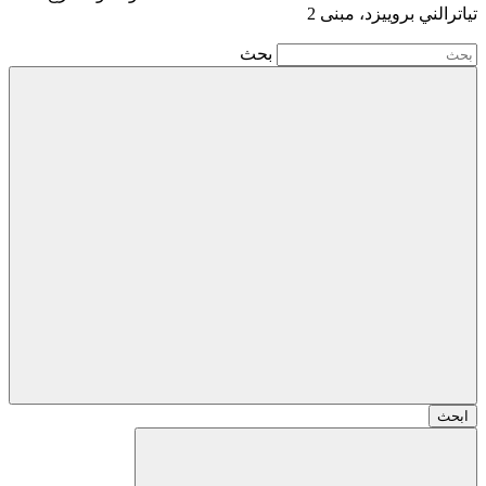
تياترالني بروييزد، مبنى 2
بحث
ابحث