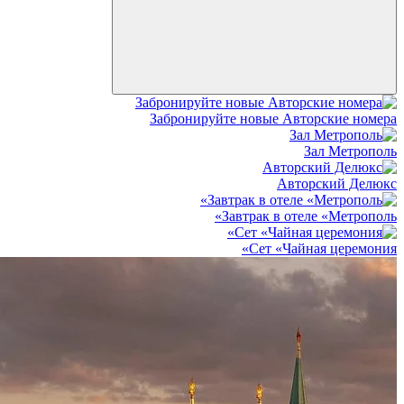
Забронируйте новые Авторские номера
Зал Метрополь
Авторский Делюкс
Завтрак в отеле «Метрополь»
Сет «Чайная церемония»