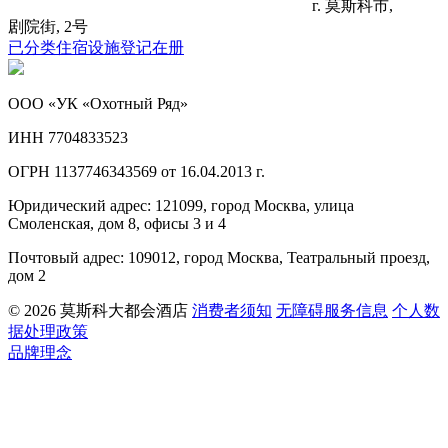
г. 莫斯科市,
剧院街, 2号
已分类住宿设施登记在册
ООО «УК «Охотный Ряд»
ИНН 7704833523
ОГРН 1137746343569 от 16.04.2013 г.
Юридический адрес: 121099, город Москва, улица
Смоленская, дом 8, офисы 3 и 4
Почтовый адрес: 109012, город Москва, Театральный проезд,
дом 2
© 2026 莫斯科大都会酒店
消费者须知
无障碍服务信息
个人数
据处理政策
品牌理念