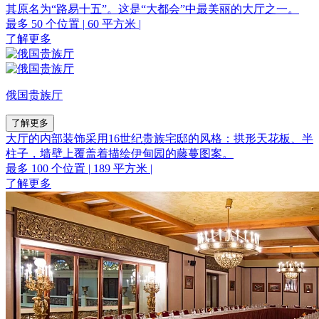
其原名为“路易十五”。这是“大都会”中最美丽的大厅之一。
最多 50 个位置
|
60 平方米
|
了解更多
俄国贵族厅
了解更多
大厅的内部装饰采用16世纪贵族宅邸的风格：拱形天花板、半
柱子，墙壁上覆盖着描绘伊甸园的藤蔓图案。
最多 100 个位置
|
189 平方米
|
了解更多