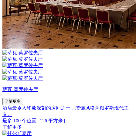
萨瓦·莫罗佐夫厅
了解更多
酒店最令人印象深刻的房间之一，装饰风格为俄罗斯现代主
义。
最多 100 个位置
|
126 平方米
|
了解更多