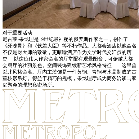
对于重要活动
尼古莱·果戈理是19世纪最神秘的俄罗斯作家之一，创作了
《死魂灵》和《钦差大臣》等不朽作品。大都会酒店以他命名
不仅是对大师的致敬，更暗喻酒店作为文学时代交汇点的历
史。 以这位伟大作家命名的厅堂配有观景阳台，可俯瞰大都
会餐厅的壮丽景色。空间装饰延续新艺术风格特征––––这里曾
以此风格命名。厅内主装饰是一件黄铜、青铜与水晶制成的古
董枝形吊灯。得益于精巧的规模，果戈理厅成为商务洽谈与家
庭聚会的理想私密场所。