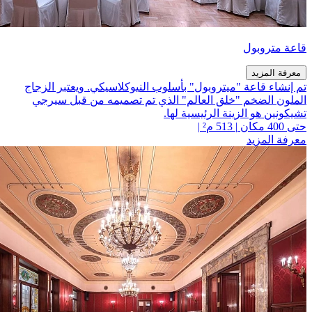
قاعة متروبول
معرفة المزيد
تم إنشاء قاعة "ميتروبول" بأسلوب النيوكلاسيكي. ويعتبر الزجاج
الملون الضخم "خلق العالم" الذي تم تصميمه من قبل سيرجي
تشيكونين هو الزينة الرئيسية لها.
حتى 400 مكان
|
513 م²
|
معرفة المزيد