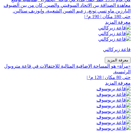
معاهدة الصداقة بين الاتحاد السوفيتي والصين. كان من بين الضيوف
البارزين ماو تسي تونغ، زعيم الصين الشعبية، وإيوزيف ستالين.
حتى 180 مكان
|
190 م²
|
معرفة المزيد
قاعة زيركالني
معرفة المزيد
«مرآة» هو المساحة الإضافية المثالية للاحتفالات في قاعة متروبول
الرئيسية.
حتى 80 مكان
|
128 م²
|
معرفة المزيد