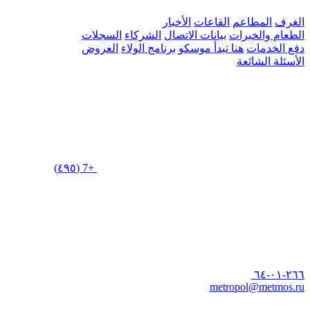
الغرف
المطاعم
القاعات
الأخبار
الطعام والخبرات
بيانات الاتصال
الشركاء
السجلات
دفع الخدمات
هنا تبدأ موسكو
برنامج الولاء
العروض
الأسئلة الشائعة
+7 (٤٩٥)
٢٦٦-٠١-٦٤
metropol@metmos.ru