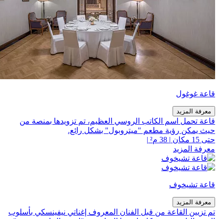
قاعة غوغول
معرفة المزيد
قاعة تحمل اسم الكاتب الروسي العظيم، تم تزويدها بمنصة من
حيث يمكن رؤية مطعم "ميتروبول" بشكل رائع.
حتى 15 مكان
|
38 م²
|
معرفة المزيد
قاعة تشيخوف
معرفة المزيد
تم تزيين القاعة من قبل الفنان المعروف إغناتي نيفينسكي بأسلوب