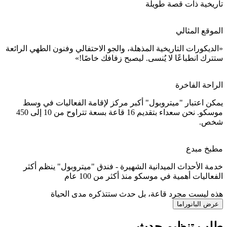
تاريخية ذات قصة طويلة
الموقع المثالي
«الديكورات التاريخية المذهلة، والجو الاحتفالي وفنون الطهي الرائعة
ستترك انطباعًا لا يُنسى. ليصبح زفافك خاصًا!»
الراحة الفاخرة
يمكن اعتبار "ميتروبول" أكبر مركز لإقامة الفعاليات في وسط
موسكو. نحن سعداء بتقديم 16 قاعة بسعة تتراوح من 10 إلى 450
شخص.
مطبخ مبدع
خدمة الأحداث الميدانية الشهيرة - فندق "ميتروبول" ينظم أكثر
الفعاليات أهمية في موسكو منذ أكثر من 100 عام
هذه ليست مجرد قاعة، بل حدث ستتذكره مدى الحياة
عرض البانوراما
طلب تنظيم حدث