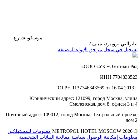
موسكو، شارع
تياترالني بروييزد، مبنى 2
تسجيل في سجل مرافق الإيواء المصنفة
ООО «УК «Охотный Ряд»
ИНН 7704833523
ОГРН 1137746343569 от 16.04.2013 г.
Юридический адрес: 121099, город Москва, улица
Смоленская, дом 8, офисы 3 и 4
Почтовый адрес: 109012, город Москва, Театральный проезд,
дом 2
© 2026 METROPOL HOTEL MOSCOW
معلومات للمستهلكين
معلومات إمكانية الوصول
سياسة معالجة البيانات الشخصية