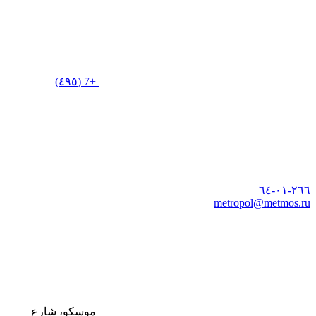
+7 (٤٩٥)
٢٦٦-٠١-٦٤
metropol@metmos.ru
موسكو، شارع