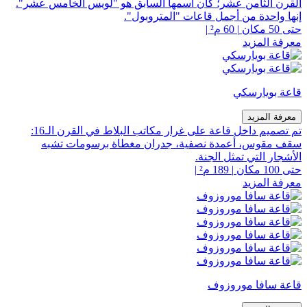
القرن الثامن عشر؛ كان اسمها السابق هو "لويس الخامس عشر".
إنها واحدة من أجمل قاعات "المتروبول".
حتى 50 مكان
|
60 م²
|
معرفة المزيد
قاعة بويارسكي
معرفة المزيد
تم تصميم داخل قاعة على غرار مكاتب البلاط في القرن الـ16:
سقف مقوس، أعمدة نصفية، جدران مغطاة برسومات تشبه
الأشجار التي تمثل الجنة.
حتى 100 مكان
|
189 م²
|
معرفة المزيد
قاعة سافا موروزوف