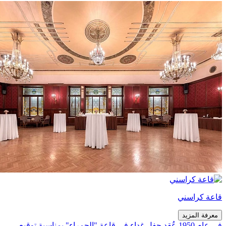
قاعة كراسني
معرفة المزيد
في عام 1950 عُقد حفل غداء في قاعة "الحمراء" بمناسبة توقيع