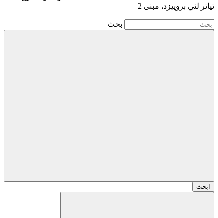
تياترالني بروييزد، مبنى 2
بحث
ابحث