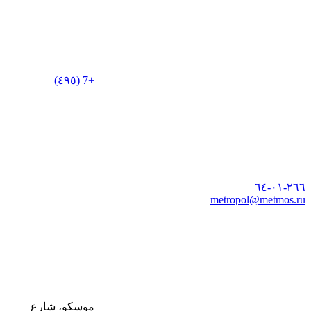
+7 (٤٩٥)
٢٦٦-٠١-٦٤
metropol@metmos.ru
موسكو، شارع