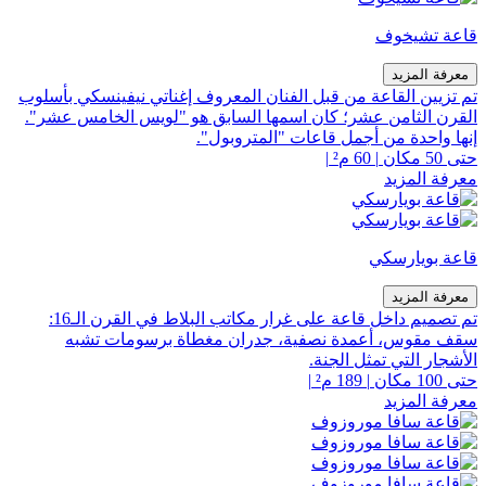
قاعة تشيخوف
معرفة المزيد
تم تزيين القاعة من قبل الفنان المعروف إغناتي نيفينسكي بأسلوب
القرن الثامن عشر؛ كان اسمها السابق هو "لويس الخامس عشر".
إنها واحدة من أجمل قاعات "المتروبول".
حتى 50 مكان
|
60 م²
|
معرفة المزيد
قاعة بويارسكي
معرفة المزيد
تم تصميم داخل قاعة على غرار مكاتب البلاط في القرن الـ16:
سقف مقوس، أعمدة نصفية، جدران مغطاة برسومات تشبه
الأشجار التي تمثل الجنة.
حتى 100 مكان
|
189 م²
|
معرفة المزيد