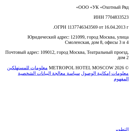
ООО «УК «Охотный Ряд»
ИНН 7704833523
ОГРН 1137746343569 от 16.04.2013 г.
Юридический адрес: 121099, город Москва, улица
Смоленская, дом 8, офисы 3 и 4
Почтовый адрес: 109012, город Москва, Театральный проезд,
дом 2
© 2026 METROPOL HOTEL MOSCOW
معلومات للمستهلكين
معلومات إمكانية الوصول
سياسة معالجة البيانات الشخصية
المفهوم
التطوير