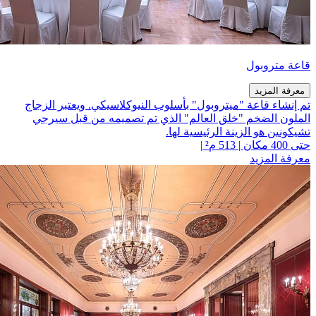
قاعة متروبول
معرفة المزيد
تم إنشاء قاعة "ميتروبول" بأسلوب النيوكلاسيكي. ويعتبر الزجاج
الملون الضخم "خلق العالم" الذي تم تصميمه من قبل سيرجي
تشيكونين هو الزينة الرئيسية لها.
حتى 400 مكان
|
513 م²
|
معرفة المزيد