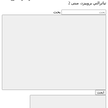
تياترالني بروييزد، مبنى 2
بحث
ابحث