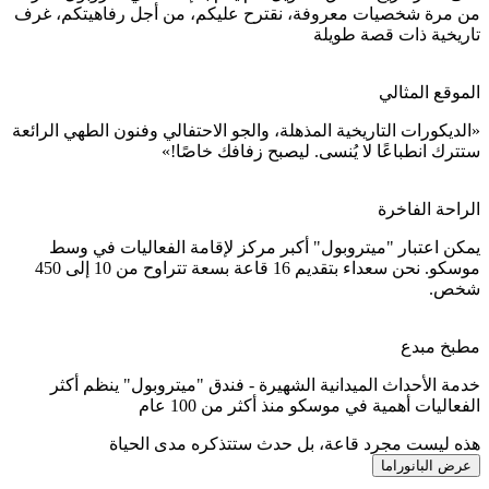
من مرة شخصيات معروفة، نقترح عليكم، من أجل رفاهيتكم، غرف
تاريخية ذات قصة طويلة
الموقع المثالي
«الديكورات التاريخية المذهلة، والجو الاحتفالي وفنون الطهي الرائعة
ستترك انطباعًا لا يُنسى. ليصبح زفافك خاصًا!»
الراحة الفاخرة
يمكن اعتبار "ميتروبول" أكبر مركز لإقامة الفعاليات في وسط
موسكو. نحن سعداء بتقديم 16 قاعة بسعة تتراوح من 10 إلى 450
شخص.
مطبخ مبدع
خدمة الأحداث الميدانية الشهيرة - فندق "ميتروبول" ينظم أكثر
الفعاليات أهمية في موسكو منذ أكثر من 100 عام
هذه ليست مجرد قاعة، بل حدث ستتذكره مدى الحياة
عرض البانوراما