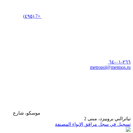
+7 (٤٩٥)
٢٦٦-٠١-٦٤
metropol@metmos.ru
موسكو، شارع
تياترالني بروييزد، مبنى 2
تسجيل في سجل مرافق الإيواء المصنفة