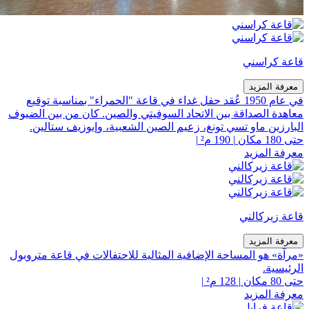
قاعة كراسني
معرفة المزيد
في عام 1950 عُقد حفل غداء في قاعة "الحمراء" بمناسبة توقيع
معاهدة الصداقة بين الاتحاد السوفيتي والصين. كان من بين الضيوف
البارزين ماو تسي تونغ، زعيم الصين الشعبية، وإيوزيف ستالين.
حتى 180 مكان
|
190 م²
|
معرفة المزيد
قاعة زيركالني
معرفة المزيد
«مرآة» هو المساحة الإضافية المثالية للاحتفالات في قاعة متروبول
الرئيسية.
حتى 80 مكان
|
128 م²
|
معرفة المزيد