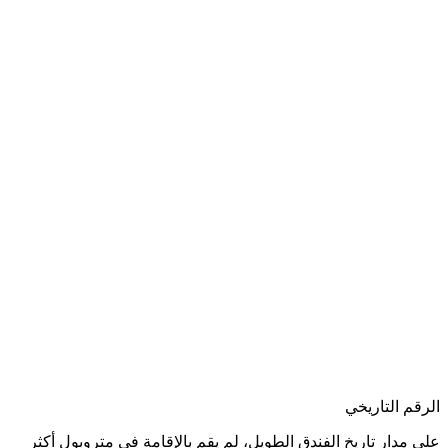
الرقم التاريخي
على مدار تاريخ الفندق الطويل، لم يقم بالإقامة في متروبول أكثر