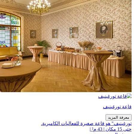
قاعة تورغينيف
معرفة المزيد
تورغينيف" هو قاعة صغيرة للفعاليات الكاميرية.
حتى 15 مكان
|
43 م²
|