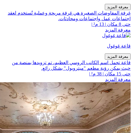
معرفة المزيد
غرفة المفاوضات الصغيرة هي غرفة مريحة وعملية تُستخدم لعقد
اجتماعات عمل واجتماعات ومحادثات.
حتى 8 مكان
|
13 م²
|
معرفة المزيد
قاعة غوغول
معرفة المزيد
قاعة تحمل اسم الكاتب الروسي العظيم، تم تزويدها بمنصة من
حيث يمكن رؤية مطعم "ميتروبول" بشكل رائع.
حتى 15 مكان
|
38 م²
|
معرفة المزيد