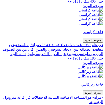
حتى 400 مكان
|
513 م²
|
معرفة المزيد
قاعة كراسني
معرفة المزيد
في عام 1950 عُقد حفل غداء في قاعة "الحمراء" بمناسبة توقيع
معاهدة الصداقة بين الاتحاد السوفيتي والصين. كان من بين الضيوف
البارزين ماو تسي تونغ، زعيم الصين الشعبية، وإيوزيف ستالين.
حتى 180 مكان
|
190 م²
|
معرفة المزيد
قاعة زيركالني
معرفة المزيد
«مرآة» هو المساحة الإضافية المثالية للاحتفالات في قاعة متروبول
الرئيسية.