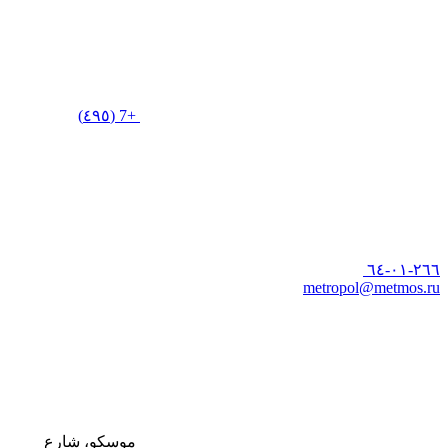
+7 (٤٩٥)
٢٦٦-٠١-٦٤
metropol@metmos.ru
موسكو، شارع