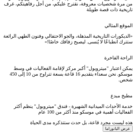
من مرة شخصيات معروفة، نقترح عليكم، من أجل رفاهيتكم، غرف
تاريخية ذات قصة طويلة
الموقع المثالي
«الديكورات التاريخية المذهلة، والجو الاحتفالي وفنون الطهي الرائعة
ستترك انطباعًا لا يُنسى. ليصبح زفافك خاصًا!»
الراحة الفاخرة
يمكن اعتبار "ميتروبول" أكبر مركز لإقامة الفعاليات في وسط
موسكو. نحن سعداء بتقديم 16 قاعة بسعة تتراوح من 10 إلى 450
شخص.
مطبخ مبدع
خدمة الأحداث الميدانية الشهيرة - فندق "ميتروبول" ينظم أكثر
الفعاليات أهمية في موسكو منذ أكثر من 100 عام
هذه ليست مجرد قاعة، بل حدث ستتذكره مدى الحياة
عرض البانوراما