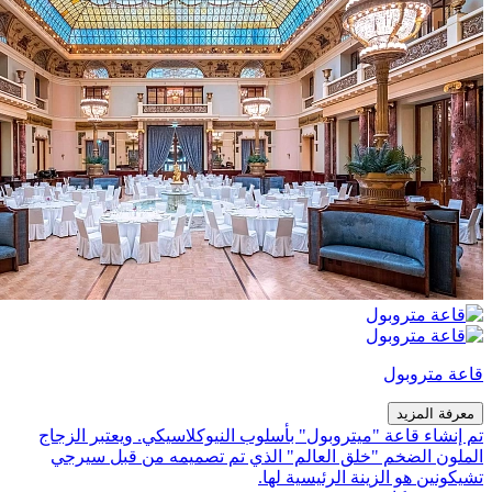
قاعة متروبول
معرفة المزيد
تم إنشاء قاعة "ميتروبول" بأسلوب النيوكلاسيكي. ويعتبر الزجاج
الملون الضخم "خلق العالم" الذي تم تصميمه من قبل سيرجي
تشيكونين هو الزينة الرئيسية لها.