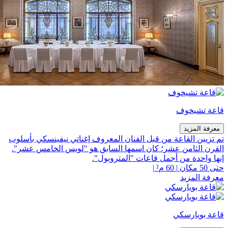
قاعة تشيخوف
معرفة المزيد
تم تزيين القاعة من قبل الفنان المعروف إغناتي نيفينسكي بأسلوب
القرن الثامن عشر؛ كان اسمها السابق هو "لويس الخامس عشر".
إنها واحدة من أجمل قاعات "المتروبول".
حتى 50 مكان
|
60 م²
|
معرفة المزيد
قاعة بويارسكي