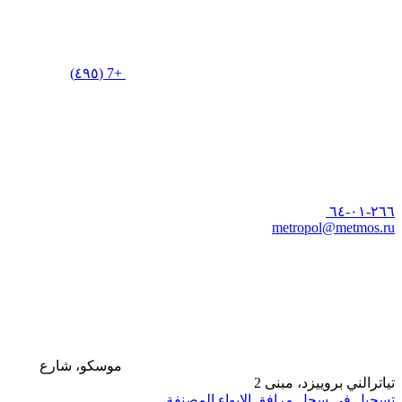
+7 (٤٩٥)
٢٦٦-٠١-٦٤
metropol@metmos.ru
موسكو، شارع
تياترالني بروييزد، مبنى 2
تسجيل في سجل مرافق الإيواء المصنفة