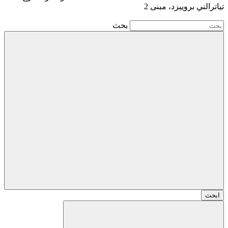
تياترالني بروييزد، مبنى 2
بحث
ابحث