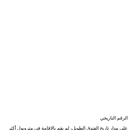
الرقم التاريخي
على مدار تاريخ الفندق الطويل، لم يقم بالإقامة في متروبول أكثر