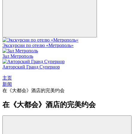
Экскурсии по отелю «Метрополь»
Зал Метрополь
Авторский Гранд Супериор
主页
新闻
在《大都会》酒店的完美约会
在《大都会》酒店的完美约会