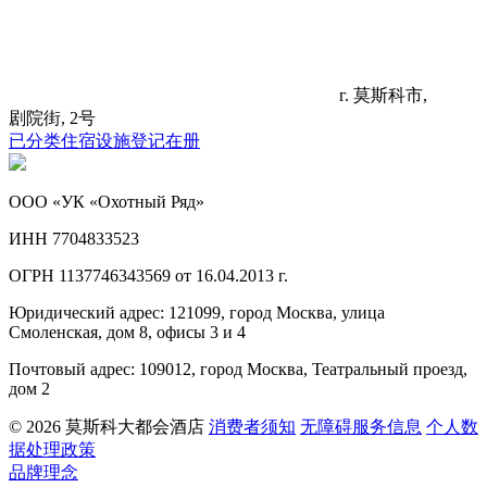
г. 莫斯科市,
剧院街, 2号
已分类住宿设施登记在册
ООО «УК «Охотный Ряд»
ИНН 7704833523
ОГРН 1137746343569 от 16.04.2013 г.
Юридический адрес: 121099, город Москва, улица
Смоленская, дом 8, офисы 3 и 4
Почтовый адрес: 109012, город Москва, Театральный проезд,
дом 2
© 2026 莫斯科大都会酒店
消费者须知
无障碍服务信息
个人数
据处理政策
品牌理念