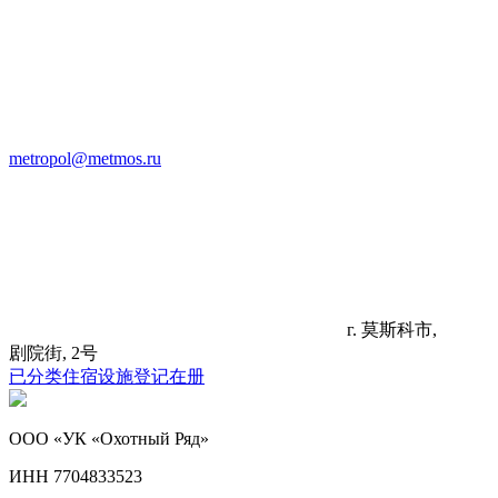
metropol@metmos.ru
г. 莫斯科市,
剧院街, 2号
已分类住宿设施登记在册
ООО «УК «Охотный Ряд»
ИНН 7704833523