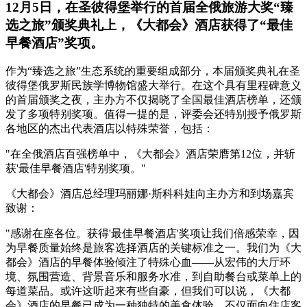
12月5日，在圣彼得堡举行的首届全俄旅游大奖“臻
选之旅”颁奖典礼上，《大都会》酒店获得了“最佳
早餐酒店”奖项。
作为“臻选之旅”生态系统的重要组成部分，本届颁奖典礼在圣
彼得堡俄罗斯民族学博物馆盛大举行。在这个具有里程碑意义
的首届颁奖之夜，主办方不仅揭晓了全国最佳酒店榜单，还颁
发了多项特别奖项。值得一提的是，评委会还特别授予俄罗斯
各地区的杰出代表酒店以特殊荣誉，包括：
"在全俄酒店百强榜单中，《大都会》酒店荣膺第12位，并斩
获'最佳早餐酒店'特别奖项。"
《大都会》酒店总经理玛丽娜·斯科科娃向主办方和到场嘉宾
致谢：
"感谢在座各位。获得'最佳早餐酒店'奖项让我们倍感荣幸，因
为早餐质量始终是旅客选择酒店的关键标准之一。我们为《大
都会》酒店的早餐体验倾注了特殊心血––––从宏伟的大厅环
境、氛围营造、背景音乐和服务水准，到自助餐台或菜单上的
每道菜品。或许这听起来有些自豪，但我们可以说，《大都
会》酒店的早餐已成为一种独特的美食体验，不仅面向住店客