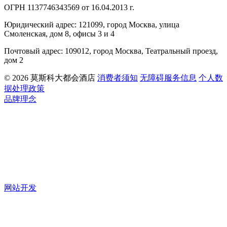
ОГРН 1137746343569 от 16.04.2013 г.
Юридический адрес: 121099, город Москва, улица
Смоленская, дом 8, офисы 3 и 4
Почтовый адрес: 109012, город Москва, Театральный проезд,
дом 2
© 2026 莫斯科大都会酒店
消费者须知
无障碍服务信息
个人数
据处理政策
品牌理念
网站开发