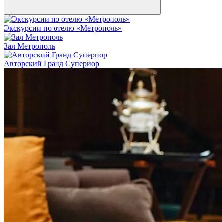
Экскурсии по отелю «Метрополь»
Зал Метрополь
Авторский Гранд Супериор