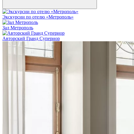
Экскурсии по отелю «Метрополь»
Зал Метрополь
Авторский Гранд Супериор