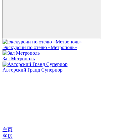
Экскурсии по отелю «Метрополь»
Зал Метрополь
Авторский Гранд Супериор
主页
客房