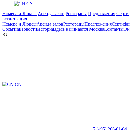
CN
Номера и Люксы
Аренда залов
Рестораны
Предложения
Серти
регистрация
Номера и Люксы
Аренда залов
Рестораны
Предложения
Сертифи
События
Новости
История
Здесь начинается Москва
Контакты
Он
RU
CN
+7 (495) 266-01-64