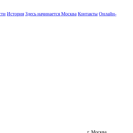
сти
История
Здесь начинается Москва
Контакты
Онлайн-
г. Москва,