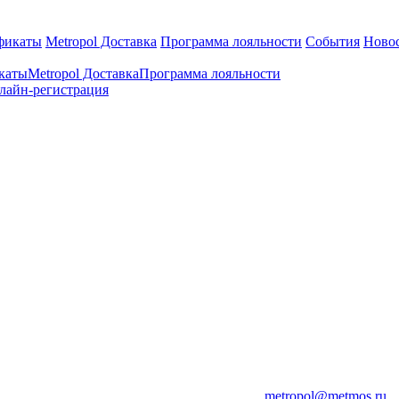
фикаты
Metropol Доставка
Программа лояльности
События
Ново
каты
Metropol Доставка
Программа лояльности
лайн-регистрация
metropol@metmos.ru