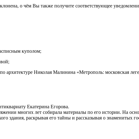
отклонена, о чём Вы также получите соответствующее уведомлени
расписным куполом;
вой;
 по архитектуре Николая Малинина «Метрополь: московская лег
нтиквариату Екатерина Егорова.
отяжении многих лет собирала материалы по его истории. На осн
го здания, раскрывая его тайны и рассказывая о знаменитых гос