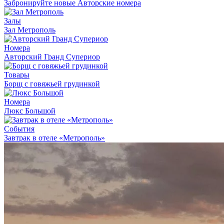
Забронируйте новые Авторские номера
Залы
Зал Метрополь
Номера
Авторский Гранд Супериор
Товары
Борщ с говяжьей грудинкой
Номера
Люкс Большой
События
Завтрак в отеле «Метрополь»