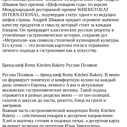
Шмаков был признан «Шеф-поваром года» по версии
Международной ресторанной премии WHERETOEAT
INTERNATIONAL, подтвердив статус одного из ведущих
шефов страны. Андрей Шмаков придает огромное значение
качеству продуктов и смыслу, который стоит за каждым
блюдом. Он превращает классические русские рецепты в
утончённые гастрономические истории, сохраняя дух
«Метрополя» как символа столичной кулинарной культуры.
Его кухня — это визитная карточка отеля и отражение
личного подхода к гастрономии как к искусству.
Бренд-шеф Remy Kitchen Bakery
Руслан Поляков
Руслан Поляков — бренд-шеф Remy Kitchen Bakery. В меню
он формирует понятную и комфортную кухню на каждый
день: немного Европы, немного Азии и актуальные
московские гастрономические мотивы. Такой подход
отражается в разных разделах меню — от raw-позиций,
салатов и закусок до пасты, ризотто, блюд на гриле и
завтраков.
Важная часть гастрономической концепции Remy Kitchen
Bakery — собственная пекарня и десертное направление.
Хлеб и выпечку готовят в подовых печах, а десертная карта
включает позиции по рецептам Ильи Замогилина-