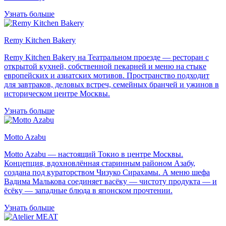
Узнать больше
Remy Kitchen Bakery
Remy Kitchen Bakery на Театральном проезде — ресторан с
открытой кухней, собственной пекарней и меню на стыке
европейских и азиатских мотивов. Пространство подходит
для завтраков, деловых встреч, семейных бранчей и ужинов в
историческом центре Москвы.
Узнать больше
Motto Azabu
Motto Azabu — настоящий Токио в центре Москвы.
Концепция, вдохновлённая старинным районом Азабу,
создана под кураторством Чизуко Сирахамы. А меню шефа
Вадима Малькова соединяет васёку — чистоту продукта — и
ёсёку — западные блюда в японском прочтении.
Узнать больше