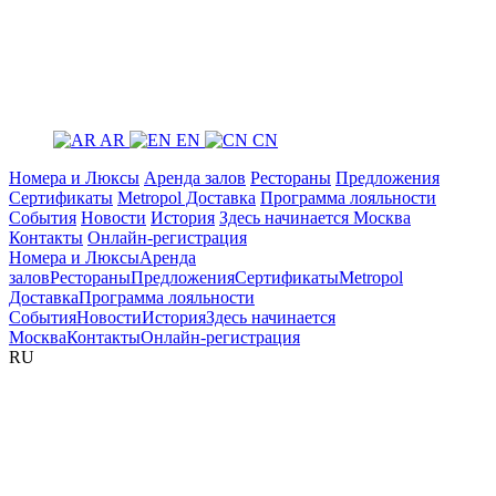
AR
EN
CN
Номера и Люксы
Аренда залов
Рестораны
Предложения
Сертификаты
Metropol Доставка
Программа лояльности
События
Новости
История
Здесь начинается Москва
Контакты
Онлайн-регистрация
Номера и Люксы
Аренда
залов
Рестораны
Предложения
Сертификаты
Metropol
Доставка
Программа лояльности
События
Новости
История
Здесь начинается
Москва
Контакты
Онлайн-регистрация
RU