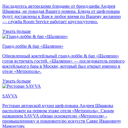
Насладитесь авторскими блюдами от бренд-шефа Андрея
Шмакова, не покидая Вашего номера. Блюда от шеф-повара
будут доставлены к Вам в любое время по Вашему желанию
— служба Room Service работает круглосуточно.
Узнать больше
Гранд-лобби & бар «Шаляпин»
Обновленный коктейльный гранд-лобби & бар «Шаляпин»
готов встречать гостей. «Шаляпин» — последователь первого
коктейльного бара в Москве, который был открыт именно в
отеле «Метрополь».
Узнать больше
SAVVA
Ресторан авторской кухни шеф-повара Андрея Шмакова
расположен на первом этаже отеля «Метрополь». Своим
названием SAVVA обязан основателю «Метрополя» -
промышленнику и покровителю искусств Савве Ивановичу
Мамонтову.