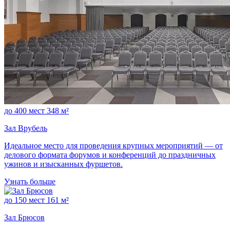
до 400 мест
348 м²
Зал Врубель
Идеальное место для проведения крупных мероприятий — от
делового формата форумов и конференций до праздничных
ужинов и изысканных фуршетов.
Узнать больше
до 150 мест
161 м²
Зал Брюсов