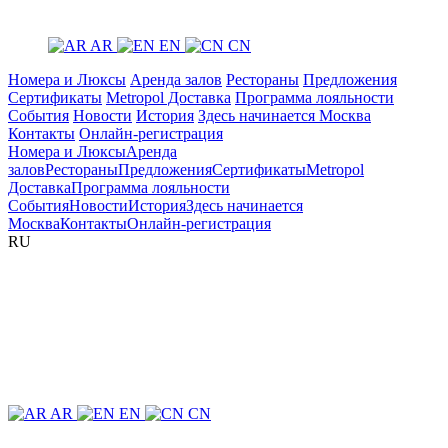
AR
EN
CN
Номера и Люксы
Аренда залов
Рестораны
Предложения
Сертификаты
Metropol Доставка
Программа лояльности
События
Новости
История
Здесь начинается Москва
Контакты
Онлайн-регистрация
Номера и Люксы
Аренда
залов
Рестораны
Предложения
Сертификаты
Metropol
Доставка
Программа лояльности
События
Новости
История
Здесь начинается
Москва
Контакты
Онлайн-регистрация
RU
AR
EN
CN