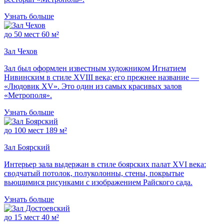
Узнать больше
до 50 мест
60 м²
Зал Чехов
Зал был оформлен известным художником Игнатием
Нивинским в стиле XVIII века; его прежнее название —
«Людовик XV». Это один из самых красивых залов
«Метрополя».
Узнать больше
до 100 мест
189 м²
Зал Боярский
Интерьер зала выдержан в стиле боярских палат XVI века:
сводчатый потолок, полуколонны, стены, покрытые
вьющимися рисунками с изображением Райского сада.
Узнать больше
до 15 мест
40 м²