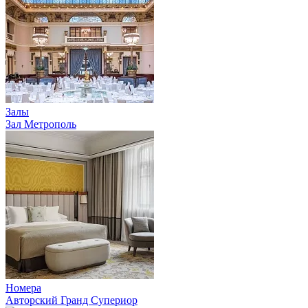
Залы
Зал Метрополь
Номера
Авторский Гранд Супериор