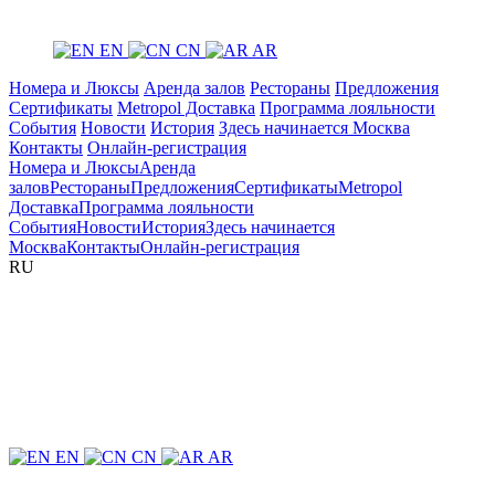
EN
CN
AR
Номера и Люксы
Аренда залов
Рестораны
Предложения
Сертификаты
Metropol Доставка
Программа лояльности
События
Новости
История
Здесь начинается Москва
Контакты
Онлайн-регистрация
Номера и Люксы
Аренда
залов
Рестораны
Предложения
Сертификаты
Metropol
Доставка
Программа лояльности
События
Новости
История
Здесь начинается
Москва
Контакты
Онлайн-регистрация
RU
EN
CN
AR