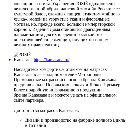
ювелирного стиля. Украшения POSIÉ вдохновлены
величественной «бриллиантовой эпохой» России с ее
культурой балов, сложных танцев, этикетом «тайного
языка», модой на узорчатые ткани и флоральные
мотивы, но, прежде всего, Большой императорской
короной. Изделия Дома становятся драгоценным
напоминанием для их владелиц о мягкой, но
впечатляющей силе женщин, идущих по стопам
великих правительниц.
Kamasana
https://kamasana.ru/
Насладитесь комфортным отдыхом на матрасах
Kamasana в легендарном отеле «Метрополь».
Премиальные матрасы испанского бренда Kamasana
представлены в Посольских люксах и Люксе Премьер.
Более подробную информацию о продукции
бренда Kamasana вы можете узнать на официальном
сайте партнера.
Достоинства матрасов Kamasana:
Дизайн и производство на фабрике полного цикла
в Испании;