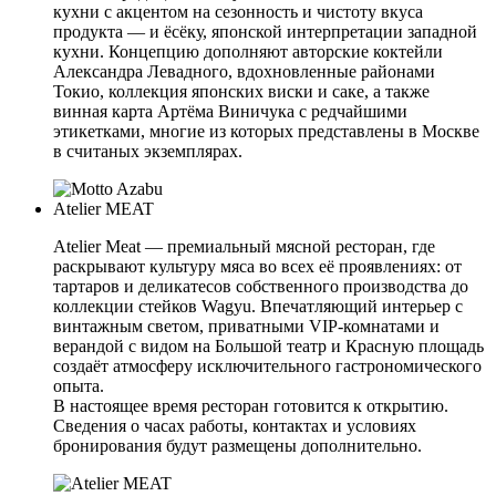
кухни с акцентом на сезонность и чистоту вкуса
продукта — и ёсёку, японской интерпретации западной
кухни. Концепцию дополняют авторские коктейли
Александра Левадного, вдохновленные районами
Токио, коллекция японских виски и саке, а также
винная карта Артёма Виничука с редчайшими
этикетками, многие из которых представлены в Москве
в считаных экземплярах.
Atelier MEAT
Atelier Meat — премиальный мясной ресторан, где
раскрывают культуру мяса во всех её проявлениях: от
тартаров и деликатесов собственного производства до
коллекции стейков Wagyu. Впечатляющий интерьер с
винтажным светом, приватными VIP-комнатами и
верандой с видом на Большой театр и Красную площадь
создаёт атмосферу исключительного гастрономического
опыта.
В настоящее время ресторан готовится к открытию.
Сведения о часах работы, контактах и условиях
бронирования будут размещены дополнительно.