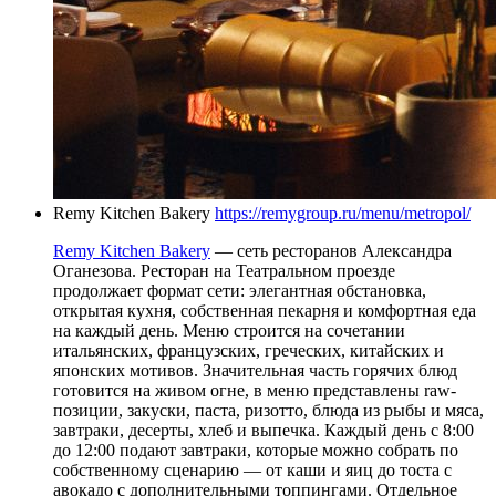
Remy Kitchen Bakery
https://remygroup.ru/menu/metropol/
Remy Kitchen Bakery
— сеть ресторанов Александра
Оганезова. Ресторан на Театральном проезде
продолжает формат сети: элегантная обстановка,
открытая кухня, собственная пекарня и комфортная еда
на каждый день. Меню строится на сочетании
итальянских, французских, греческих, китайских и
японских мотивов. Значительная часть горячих блюд
готовится на живом огне, в меню представлены raw-
позиции, закуски, паста, ризотто, блюда из рыбы и мяса,
завтраки, десерты, хлеб и выпечка. Каждый день с 8:00
до 12:00 подают завтраки, которые можно собрать по
собственному сценарию — от каши и яиц до тоста с
авокадо с дополнительными топпингами. Отдельное