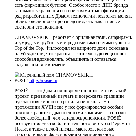
сеть фирменных бутиков. Особое место в ДНК бренда
занимают украшения со свойствами трансформации —
ряд разработанных Домом технологий позволяет менять
облик ювелирного произведения, открывая новые
сценарии его ношения.
CHAMOVSKIKH работает с бриллиантами, сапфирами,
изумрудами, рубинами и редкими самоцветами уровня
Top of the Top. Философия ювелирного дома основана
на убеждении, что красота — это культурная ценность,
способная вдохновлять, объединять и оставаться
актуальной вне времени.
POSIÉ
https://posie.ru
POSIÉ — это Дом и одновременно просветительский
проект, призванный изучать и возрождать традиции
русской ювелирной и гранильной школы. На
протяжении XVIII века у нее формировался особый
подход к работе с драгоценными камнями — гораздо
более свободный, чем западноевропейский. POSIÉ
чествует творчество блистательного виртуоза Иеремии
Позье, а также целой плеяды мастеров, которые
способствовали формированию национального