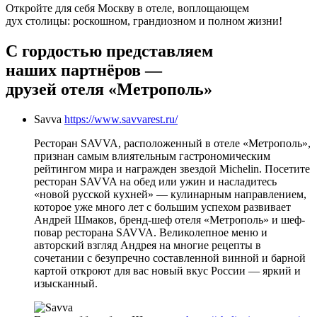
Откройте для себя Москву в отеле, воплощающем
дух столицы: роскошном, грандиозном и полном жизни!
С гордостью представляем
наших партнёров —
друзей отеля «Метрополь»
Savva
https://www.savvarest.ru/
Ресторан SAVVA, расположенный в отеле «Метрополь»,
признан самым влиятельным гастрономическим
рейтингом мира и награжден звездой Michelin. Посетите
ресторан SAVVA на обед или ужин и насладитесь
«новой русской кухней» — кулинарным направлением,
которое уже много лет с большим успехом развивает
Андрей Шмаков, бренд-шеф отеля «Метрополь» и шеф-
повар ресторана SAVVA. Великолепное меню и
авторский взгляд Андрея на многие рецепты в
сочетании с безупречно составленной винной и барной
картой откроют для вас новый вкус России — яркий и
изысканный.