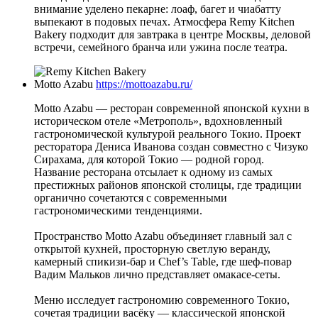
внимание уделено пекарне: лоаф, багет и чиабатту
выпекают в подовых печах. Атмосфера Remy Kitchen
Bakery подходит для завтрака в центре Москвы, деловой
встречи, семейного бранча или ужина после театра.
Motto Azabu
https://mottoazabu.ru/
Motto Azabu — ресторан современной японской кухни в
историческом отеле «Метрополь», вдохновленный
гастрономической культурой реального Токио. Проект
ресторатора Дениса Иванова создан совместно с Чизуко
Сирахама, для которой Токио — родной город.
Название ресторана отсылает к одному из самых
престижных районов японской столицы, где традиции
органично сочетаются с современными
гастрономическими тенденциями.
Пространство Motto Azabu объединяет главный зал с
открытой кухней, просторную светлую веранду,
камерный спикизи-бар и Chef’s Table, где шеф-повар
Вадим Мальков лично представляет омакасе-сеты.
Меню исследует гастрономию современного Токио,
сочетая традиции васёку — классической японской