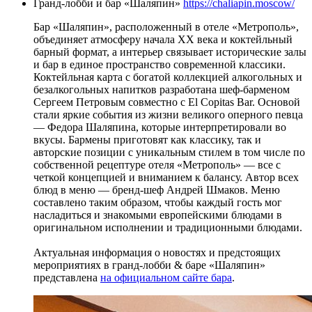
Гранд-лобби и бар «Шаляпин»
https://chaliapin.moscow/
Бар «Шаляпин», расположенный в отеле «Метрополь»,
объединяет атмосферу начала XX века и коктейльный
барный формат, а интерьер связывает исторические залы
и бар в единое пространство современной классики.
Коктейльная карта с богатой коллекцией алкогольных и
безалкогольных напитков разработана шеф-барменом
Сергеем Петровым совместно с El Copitas Bar. Основой
стали яркие события из жизни великого оперного певца
— Федора Шаляпина, которые интерпретировали во
вкусы. Бармены приготовят как классику, так и
авторские позиции с уникальным стилем в том числе по
собственной рецептуре отеля «Метрополь» — все с
четкой концепцией и вниманием к балансу. Автор всех
блюд в меню — бренд-шеф Андрей Шмаков. Меню
составлено таким образом, чтобы каждый гость мог
насладиться и знакомыми европейскими блюдами в
оригинальном исполнении и традиционными блюдами.
Актуальная информация о новостях и предстоящих
мероприятиях в гранд-лобби & баре «Шаляпин»
представлена
на официальном сайте бара
.