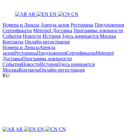
AR
EN
CN
Номера и Люксы
Аренда залов
Рестораны
Предложения
Сертификаты
Metropol Доставка
Программа лояльности
События
Новости
История
Здесь начинается Москва
Контакты
Онлайн-регистрация
Номера и Люксы
Аренда
залов
Рестораны
Предложения
Сертификаты
Metropol
Доставка
Программа лояльности
События
Новости
История
Здесь начинается
Москва
Контакты
Онлайн-регистрация
RU
AR
EN
CN