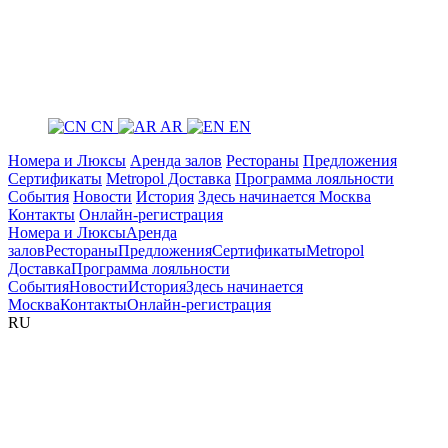
CN
AR
EN
Номера и Люксы
Аренда залов
Рестораны
Предложения
Сертификаты
Metropol Доставка
Программа лояльности
События
Новости
История
Здесь начинается Москва
Контакты
Онлайн-регистрация
Номера и Люксы
Аренда
залов
Рестораны
Предложения
Сертификаты
Metropol
Доставка
Программа лояльности
События
Новости
История
Здесь начинается
Москва
Контакты
Онлайн-регистрация
RU