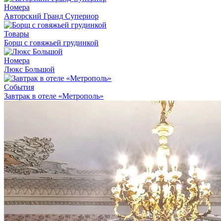
Номера
Авторский Гранд Супериор
Товары
Борщ с говяжьей грудинкой
Номера
Люкс Большой
События
Завтрак в отеле «Метрополь»