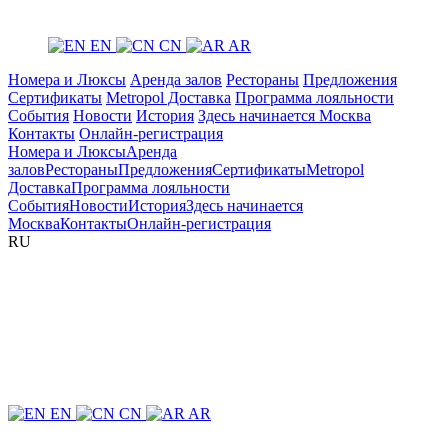
EN
CN
AR
Номера и Люксы
Аренда залов
Рестораны
Предложения
Сертификаты
Metropol Доставка
Программа лояльности
События
Новости
История
Здесь начинается Москва
Контакты
Онлайн-регистрация
Номера и Люксы
Аренда
залов
Рестораны
Предложения
Сертификаты
Metropol
Доставка
Программа лояльности
События
Новости
История
Здесь начинается
Москва
Контакты
Онлайн-регистрация
RU
EN
CN
AR