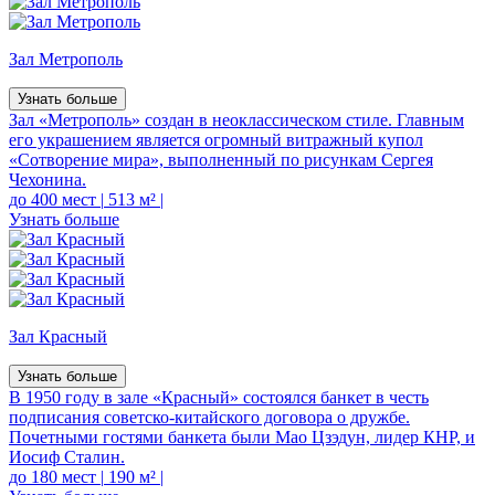
Зал Метрополь
Узнать больше
Зал «Метрополь» создан в неоклассическом стиле. Главным
его украшением является огромный витражный купол
«Сотворение мира», выполненный по рисункам Сергея
Чехонина.
до 400 мест
|
513 м²
|
Узнать больше
Зал Красный
Узнать больше
В 1950 году в зале «Красный» состоялся банкет в честь
подписания советско-китайского договора о дружбе.
Почетными гостями банкета были Мао Цзэдун, лидер КНР, и
Иосиф Сталин.
до 180 мест
|
190 м²
|