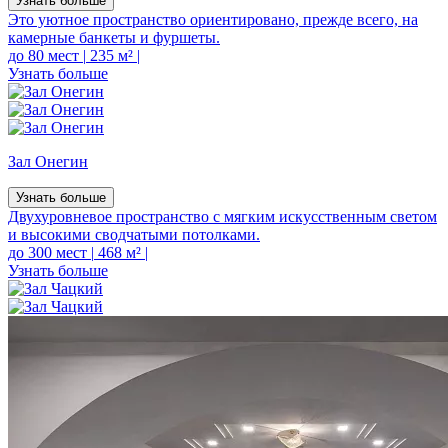
Узнать больше
Это уютное пространство ориентировано, прежде всего, на
камерные банкеты и фуршеты.
до 80 мест
|
235 м²
|
Узнать больше
Зал Онегин
Узнать больше
Двухуровневое пространство с мягким искусственным светом
и высокими сводчатыми потолками.
до 300 мест
|
468 м²
|
Узнать больше