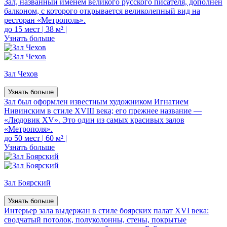
Зал, названный именем великого русского писателя, дополнен
балконом, с которого открывается великолепный вид на
ресторан «Метрополь».
до 15 мест
|
38 м²
|
Узнать больше
Зал Чехов
Узнать больше
Зал был оформлен известным художником Игнатием
Нивинским в стиле XVIII века; его прежнее название —
«Людовик XV». Это один из самых красивых залов
«Метрополя».
до 50 мест
|
60 м²
|
Узнать больше
Зал Боярский
Узнать больше
Интерьер зала выдержан в стиле боярских палат XVI века:
сводчатый потолок, полуколонны, стены, покрытые