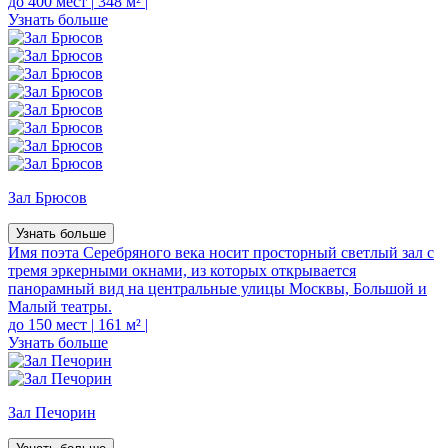
до 400 мест
|
348 м²
|
Узнать больше
Зал Брюсов
Узнать больше
Имя поэта Серебряного века носит просторный светлый зал с
тремя эркерными окнами, из которых открывается
панорамный вид на центральные улицы Москвы, Большой и
Малый театры.
до 150 мест
|
161 м²
|
Узнать больше
Зал Печорин