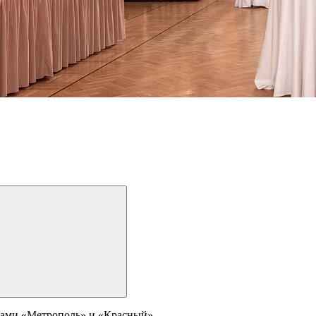
алами «Метрополь» и «Красный».