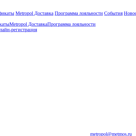
фикаты
Metropol Доставка
Программа лояльности
События
Ново
каты
Metropol Доставка
Программа лояльности
лайн-регистрация
metropol@metmos.ru