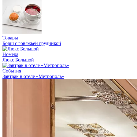
Товары
Борщ с говяжьей грудинкой
Номера
Люкс Большой
События
Завтрак в отеле «Метрополь»