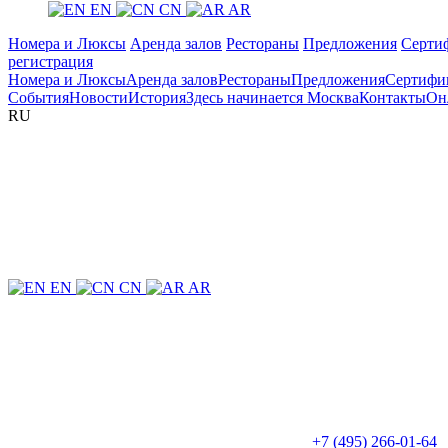
EN
CN
AR
Номера и Люксы
Аренда залов
Рестораны
Предложения
Серти
регистрация
Номера и Люксы
Аренда залов
Рестораны
Предложения
Сертифи
События
Новости
История
Здесь начинается Москва
Контакты
Он
RU
EN
CN
AR
+7 (495) 266-01-64