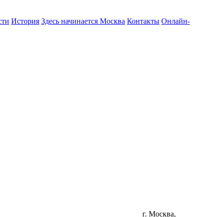
сти
История
Здесь начинается Москва
Контакты
Онлайн-
г. Москва,