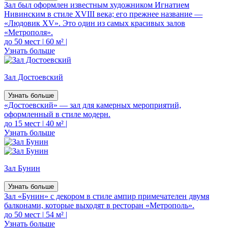
Зал был оформлен известным художником Игнатием
Нивинским в стиле XVIII века; его прежнее название —
«Людовик XV». Это один из самых красивых залов
«Метрополя».
до 50 мест
|
60 м²
|
Узнать больше
Зал Достоевский
Узнать больше
«Достоевский» — зал для камерных мероприятий,
оформленный в стиле модерн.
до 15 мест
|
40 м²
|
Узнать больше
Зал Бунин
Узнать больше
Зал «Бунин» с декором в стиле ампир примечателен двумя
балконами, которые выходят в ресторан «Метрополь».
до 50 мест
|
54 м²
|
Узнать больше