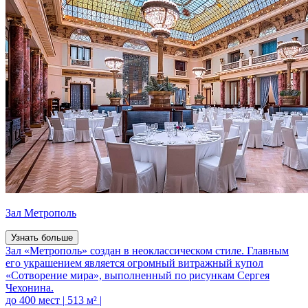
Зал Метрополь
Узнать больше
Зал «Метрополь» создан в неоклассическом стиле. Главным
его украшением является огромный витражный купол
«Сотворение мира», выполненный по рисункам Сергея
Чехонина.
до 400 мест
|
513 м²
|