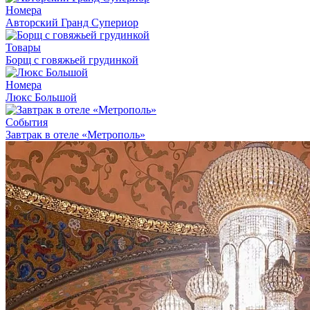
Номера
Авторский Гранд Супериор
Товары
Борщ с говяжьей грудинкой
Номера
Люкс Большой
События
Завтрак в отеле «Метрополь»