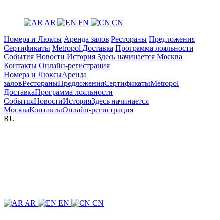
AR
EN
CN
Номера и Люксы
Аренда залов
Рестораны
Предложения
Сертификаты
Metropol Доставка
Программа лояльности
События
Новости
История
Здесь начинается Москва
Контакты
Онлайн-регистрация
Номера и Люксы
Аренда
залов
Рестораны
Предложения
Сертификаты
Metropol
Доставка
Программа лояльности
События
Новости
История
Здесь начинается
Москва
Контакты
Онлайн-регистрация
RU
AR
EN
CN