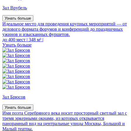
Зал Врубель
Узнать больше
Идеальное место для проведения крупных мероприятий — от
делового формата форумов и конференций до праздничных
ужинов и изысканных фуршетов.
до 400 мест
|
348 м²
|
Узнать больше
Зал Брюсов
Узнать больше
Имя поэта Серебряного века носит просторный светлый зал с
тремя эркерными окнами, из которых открывается
панорамный вид на центральные улицы Москвы, Большой и
Малый театры.