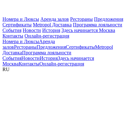
Номера и Люксы
Аренда залов
Рестораны
Предложения
Сертификаты
Metropol Доставка
Программа лояльности
События
Новости
История
Здесь начинается Москва
Контакты
Онлайн-регистрация
Номера и Люксы
Аренда
залов
Рестораны
Предложения
Сертификаты
Metropol
Доставка
Программа лояльности
События
Новости
История
Здесь начинается
Москва
Контакты
Онлайн-регистрация
RU