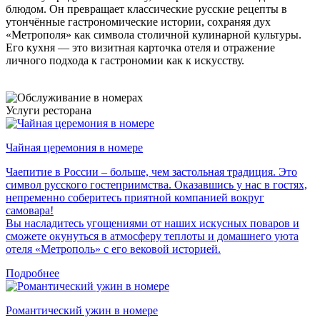
блюдом. Он превращает классические русские рецепты в
утончённые гастрономические истории, сохраняя дух
«Метрополя» как символа столичной кулинарной культуры.
Его кухня — это визитная карточка отеля и отражение
личного подхода к гастрономии как к искусству.
Услуги ресторана
Чайная церемония в номере
Чаепитие в России – больше, чем застольная традиция. Это
символ русского гостеприимства. Оказавшись у нас в гостях,
непременно соберитесь приятной компанией вокруг
самовара!
Вы насладитесь угощениями от наших искусных поваров и
сможете окунуться в атмосферу теплоты и домашнего уюта
отеля «Метрополь» с его вековой историей.
Подробнее
Романтический ужин в номере