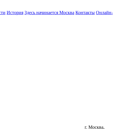
сти
История
Здесь начинается Москва
Контакты
Онлайн-
г. Москва,