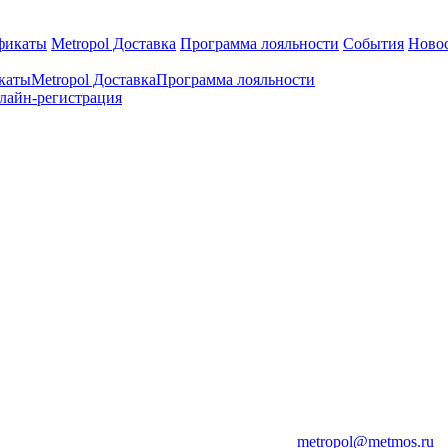
фикаты
Metropol Доставка
Программа лояльности
События
Ново
каты
Metropol Доставка
Программа лояльности
лайн-регистрация
metropol@metmos.ru