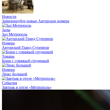
Новости
Забронируйте новые Авторские номера
Залы
Зал Метрополь
Номера
Авторский Гранд Супериор
Товары
Борщ с говяжьей грудинкой
Номера
Люкс Большой
События
Завтрак в отеле «Метрополь»