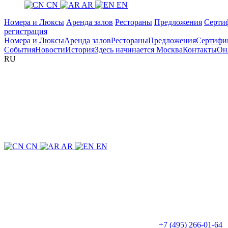
CN
AR
EN
Номера и Люксы
Аренда залов
Рестораны
Предложения
Серти
регистрация
Номера и Люксы
Аренда залов
Рестораны
Предложения
Сертифи
События
Новости
История
Здесь начинается Москва
Контакты
Он
RU
CN
AR
EN
+7 (495) 266-01-64