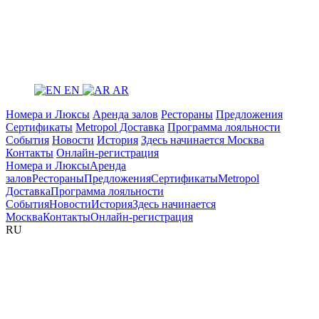
EN
AR
Номера и Люксы
Аренда залов
Рестораны
Предложения
Сертификаты
Metropol Доставка
Программа лояльности
События
Новости
История
Здесь начинается Москва
Контакты
Онлайн-регистрация
Номера и Люксы
Аренда
залов
Рестораны
Предложения
Сертификаты
Metropol
Доставка
Программа лояльности
События
Новости
История
Здесь начинается
Москва
Контакты
Онлайн-регистрация
RU