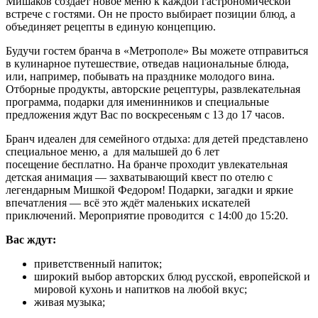
Мишаков создает новое меню к каждой гастрономической
встрече с гостями. Он не просто выбирает позиции блюд, а
объединяет рецепты в единую концепцию.
Будучи гостем бранча в «Метрополе» Вы можете отправиться
в кулинарное путешествие, отведав национальные блюда,
или, например, побывать на празднике молодого вина.
Отборные продукты, авторские рецептуры, развлекательная
программа, подарки для именинников и специальные
предложения ждут Вас по воскресеньям с 13 до 17 часов.
Бранч идеален для семейного отдыха: для детей представлено
специальное меню, а для малышей до 6 лет
посещение бесплатно. На бранче проходит увлекательная
детская анимация — захватывающий квест по отелю с
легендарным Мишкой Федором! Подарки, загадки и яркие
впечатления — всё это ждёт маленьких искателей
приключений. Мероприятие проводится с 14:00 до 15:20.
Вас ждут:
приветственный напиток;
широкий выбор авторских блюд русской, европейской и
мировой кухонь и напитков на любой вкус;
живая музыка;