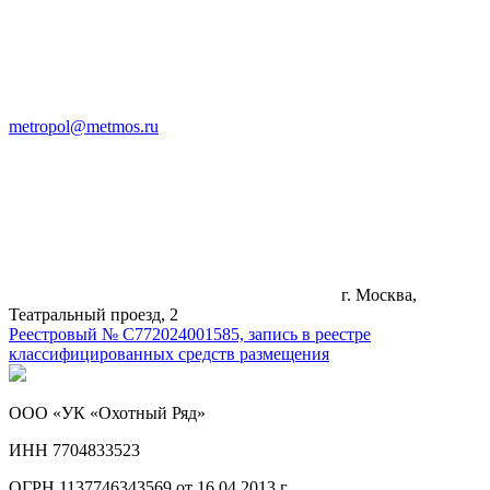
metropol@metmos.ru
г. Москва,
Театральный проезд, 2
Реестровый № С772024001585, запись в реестре
классифицированных средств размещения
ООО «УК «Охотный Ряд»
ИНН 7704833523
ОГРН 1137746343569 от 16.04.2013 г.