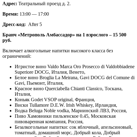
Адрес:
Театральный проезд д. 2.
Время:
13:00 — 17:00
Дресс-код:
After 5
Бранч «Метрополь Амбассадор» на 1 взрослого – 15 500
руб.
Включает алкогольные напитки высокого класса без
ограничений:
Игристое вино Valdo Marca Oro Prosecco di Valdobbiadene
Superiore DOCG, Италия, Венето,
Белое вино Broglia La Meirana, Gavi DOCG del Comune di
Gavi, Пьемонт, Италия,
Красное вино Querciabella Chianti Classico, Тоскана,
Италия,
Коньяк Godet VSOP original, Франция,
Виски Tullamore D.E.W. Irish Whiskey, Ирландия,
Водка Beluga Noble vodka, Мариинский ЛВЗ, Россия,
Пиво Хамовники пильзенское 0.45, Московская
пивоваренная компания, Россия,
Безалкогольные напитки: сок яблочный, апельсиновый,
томатный, домашний морс, Добрый кола, Добрый