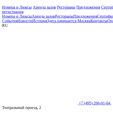
Номера и Люксы
Аренда залов
Рестораны
Предложения
Серти
регистрация
Номера и Люксы
Аренда залов
Рестораны
Предложения
Сертифи
События
Новости
История
Здесь начинается Москва
Контакты
Он
RU
+7 (495) 266-01-64
Театральный проезд, 2