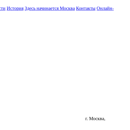
сти
История
Здесь начинается Москва
Контакты
Онлайн-
г. Москва,