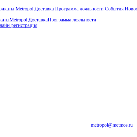
фикаты
Metropol Доставка
Программа лояльности
События
Ново
каты
Metropol Доставка
Программа лояльности
лайн-регистрация
metropol@metmos.ru