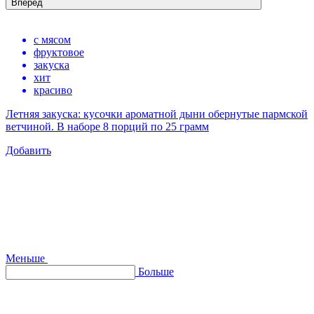
Вперед
с мясом
фруктовое
закуска
хит
красиво
Летняя закуска: кусочки ароматной дыни обернутые пармской
ветчиной. В наборе 8 порций по 25 грамм
Добавить
Меньше
Больше