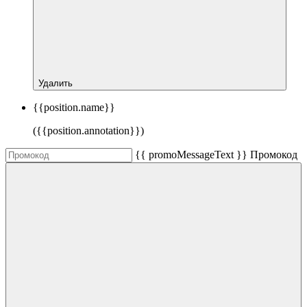
Удалить
{{position.name}}
({{position.annotation}})
{{ promoMessageText }}
Промокод