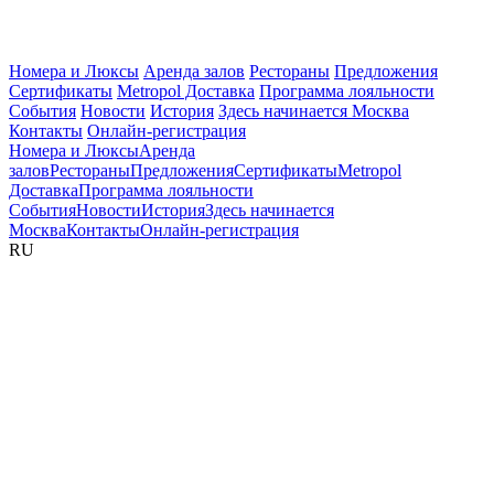
Номера и Люксы
Аренда залов
Рестораны
Предложения
Сертификаты
Metropol Доставка
Программа лояльности
События
Новости
История
Здесь начинается Москва
Контакты
Онлайн-регистрация
Номера и Люксы
Аренда
залов
Рестораны
Предложения
Сертификаты
Metropol
Доставка
Программа лояльности
События
Новости
История
Здесь начинается
Москва
Контакты
Онлайн-регистрация
RU