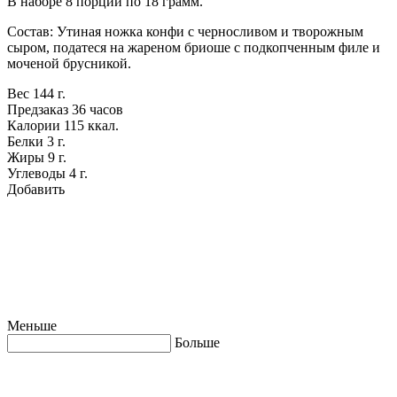
В наборе 8 порций по 18 грамм.
Состав: Утиная ножка конфи с черносливом и творожным
сыром, податеся на жареном бриоше с подкопченным филе и
моченой брусникой.
Вес
144 г.
Предзаказ
36 часов
Калории
115 ккал.
Белки
3 г.
Жиры
9 г.
Углеводы
4 г.
Добавить
Меньше
Больше