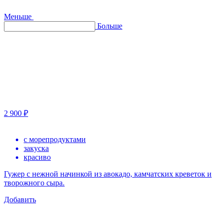
Меньше
Больше
2 900 ₽
с морепродуктами
закуска
красиво
Гужер с нежной начинкой из авокадо, камчатских креветок и
творожного сыра.
Добавить