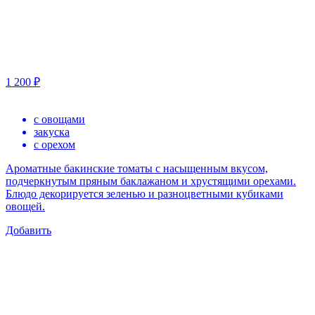
1 200 ₽
с овощами
закуска
с орехом
Ароматные бакинские томаты с насыщенным вкусом,
подчеркнутым пряным баклажаном и хрустящими орехами.
Блюдо декорируется зеленью и разноцветными кубиками
овощей.
Добавить