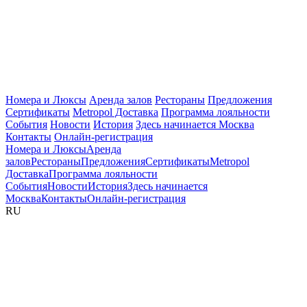
Номера и Люксы
Аренда залов
Рестораны
Предложения
Сертификаты
Metropol Доставка
Программа лояльности
События
Новости
История
Здесь начинается Москва
Контакты
Онлайн-регистрация
Номера и Люксы
Аренда
залов
Рестораны
Предложения
Сертификаты
Metropol
Доставка
Программа лояльности
События
Новости
История
Здесь начинается
Москва
Контакты
Онлайн-регистрация
RU