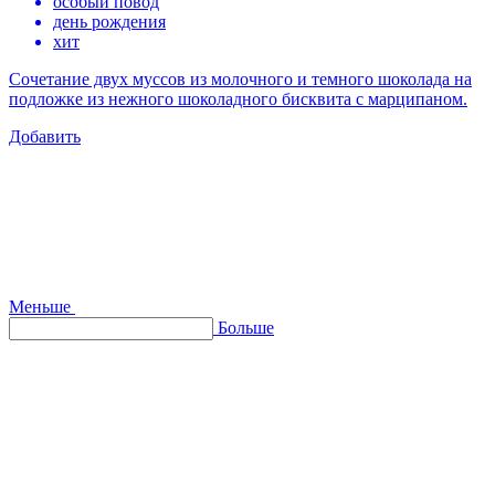
особый повод
день рождения
хит
Сочетание двух муссов из молочного и темного шоколада на
подложке из нежного шоколадного бисквита с марципаном.
Добавить
Меньше
Больше