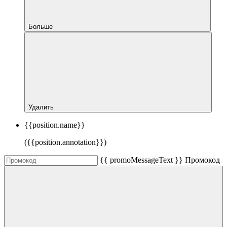
Больше
Удалить
{{position.name}}
({{position.annotation}})
{{ promoMessageText }}
Промокод