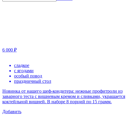
6 000 ₽
сладкое
с ягодами
особый повод
праздничный стол
Новинка от нашего шеф-кондитера: нежные профитроли из
заварного теста с вишневым кремом и сливками, украшается
коктейльной вишней. В наборе 8 порций по 15 грамм.
Добавить