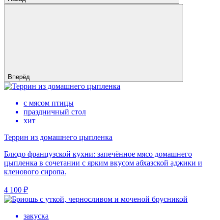
Вперёд
с мясом птицы
праздничный стол
хит
Террин из домашнего цыпленка
Блюдо французской кухни: запечённое мясо домашнего
цыпленка в сочетании с ярким вкусом абхазской аджики и
кленового сиропа.
4 100 ₽
закуска