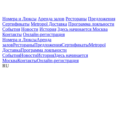
Номера и Люксы
Аренда залов
Рестораны
Предложения
Сертификаты
Metropol Доставка
Программа лояльности
События
Новости
История
Здесь начинается Москва
Контакты
Онлайн-регистрация
Номера и Люксы
Аренда
залов
Рестораны
Предложения
Сертификаты
Metropol
Доставка
Программа лояльности
События
Новости
История
Здесь начинается
Москва
Контакты
Онлайн-регистрация
RU