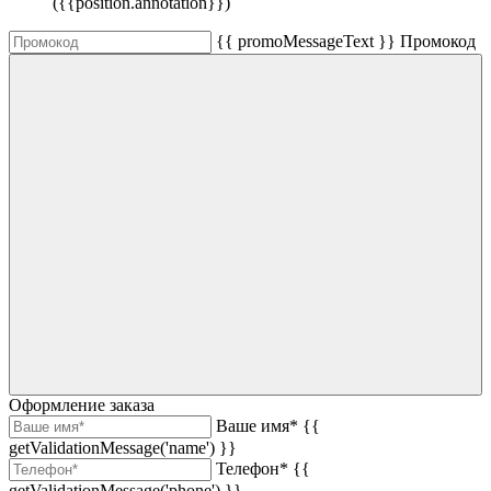
({{position.annotation}})
{{ promoMessageText }}
Промокод
Оформление заказа
Ваше имя*
{{
getValidationMessage('name') }}
Телефон*
{{
getValidationMessage('phone') }}