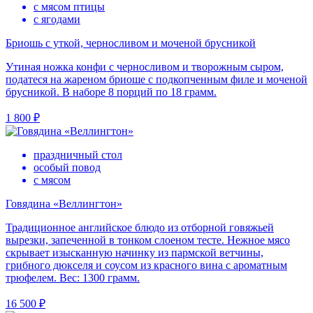
с мясом птицы
с ягодами
Бриошь с уткой, черносливом и моченой брусникой
Утиная ножка конфи с черносливом и творожным сыром,
податеся на жареном бриоше с подкопченным филе и моченой
брусникой. В наборе 8 порций по 18 грамм.
1 800 ₽
праздничный стол
особый повод
с мясом
Говядина «Веллингтон»
Традиционное английское блюдо из отборной говяжьей
вырезки, запеченной в тонком слоеном тесте. Нежное мясо
скрывает изысканную начинку из пармской ветчины,
грибного дюкселя и соусом из красного вина с ароматным
трюфелем. Вес: 1300 грамм.
16 500 ₽