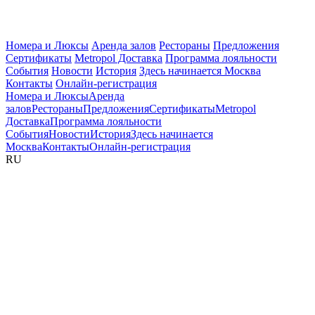
Номера и Люксы
Аренда залов
Рестораны
Предложения
Сертификаты
Metropol Доставка
Программа лояльности
События
Новости
История
Здесь начинается Москва
Контакты
Онлайн-регистрация
Номера и Люксы
Аренда
залов
Рестораны
Предложения
Сертификаты
Metropol
Доставка
Программа лояльности
События
Новости
История
Здесь начинается
Москва
Контакты
Онлайн-регистрация
RU