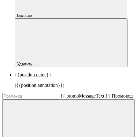
Больше
Удалить
{{position.name}}
({{position.annotation}})
{{ promoMessageText }}
Промокод