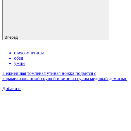
Вперед
с мясом птицы
обед
ужин
Нежнейшая томленая утиная ножка подается с
карамелизованной грушей в вине и соусом медовый демиглас
Добавить