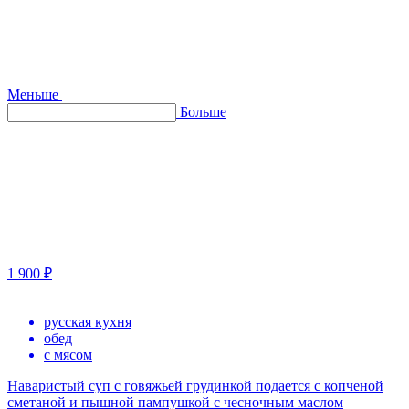
Меньше
Больше
1 900 ₽
русская кухня
обед
с мясом
Наваристый суп с говяжьей грудинкой подается с копченой
сметаной и пышной пампушкой с чесночным маслом