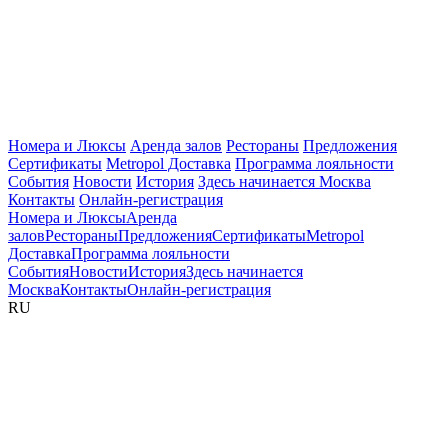
Номера и Люксы
Аренда залов
Рестораны
Предложения
Сертификаты
Metropol Доставка
Программа лояльности
События
Новости
История
Здесь начинается Москва
Контакты
Онлайн-регистрация
Номера и Люксы
Аренда
залов
Рестораны
Предложения
Сертификаты
Metropol
Доставка
Программа лояльности
События
Новости
История
Здесь начинается
Москва
Контакты
Онлайн-регистрация
RU