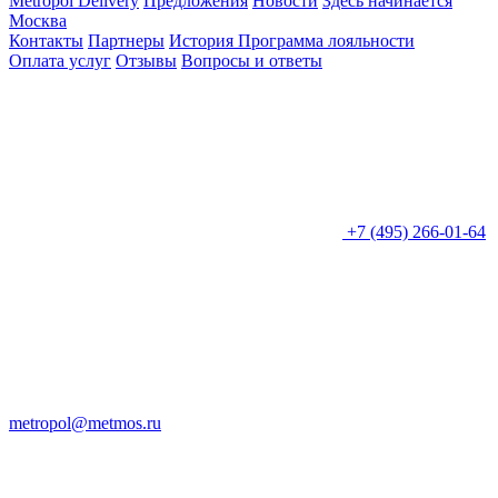
Metropol Delivery
Предложения
Новости
Здесь начинается
Москва
Контакты
Партнеры
История
Программа лояльности
Оплата услуг
Отзывы
Вопросы и ответы
+7 (495) 266-01-64
metropol@metmos.ru