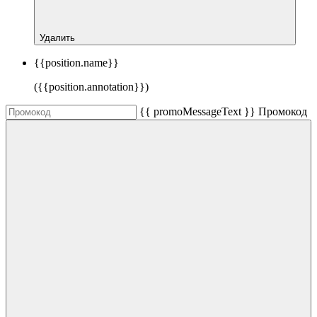
Удалить
{{position.name}}
({{position.annotation}})
{{ promoMessageText }}
Промокод