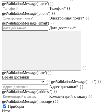
getValidationMessage('name') }}
Телефон*
{{
getValidationMessage('phone') }}
Электронная почта*
{{
getValidationMessage('email') }}
Дата доставки*
{{
getValidationMessage('date') }}
Время доставки
{{ getValidationMessage('time') }}
Адрес доставки*
{{
getValidationMessage('address') }}
Комментарий к заказу
{{
getValidationMessage('message') }}
Приборы
Итог