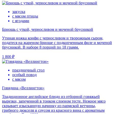
закуска
с мясом птицы
с ягодами
Бриошь с уткой, черносливом и моченой брусникой
Утиная ножка конфи с черносливом и творожным сыром,
податеся на жареном бриоше с подкопченным филе и моченой
брусникой. В наборе 8 порций по 18 грамм.
1 800 ₽
праздничный стол
особый повод
с мясом
Говядина «Веллингтон»
Традиционное английское блюдо из отборной говяжьей
вырезки, запеченной в тонком слоеном тесте. Нежное мясо
скрывает изысканную начинку из пармской ветчины,
грибного дюкселя и соусом из красного вина с ароматным