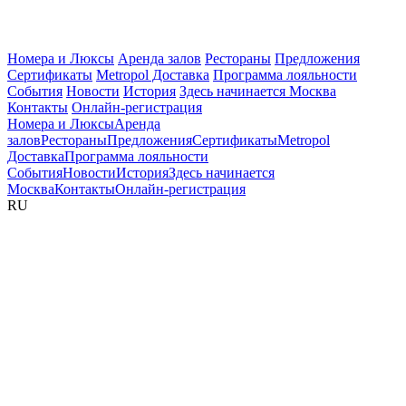
Номера и Люксы
Аренда залов
Рестораны
Предложения
Сертификаты
Metropol Доставка
Программа лояльности
События
Новости
История
Здесь начинается Москва
Контакты
Онлайн-регистрация
Номера и Люксы
Аренда
залов
Рестораны
Предложения
Сертификаты
Metropol
Доставка
Программа лояльности
События
Новости
История
Здесь начинается
Москва
Контакты
Онлайн-регистрация
RU