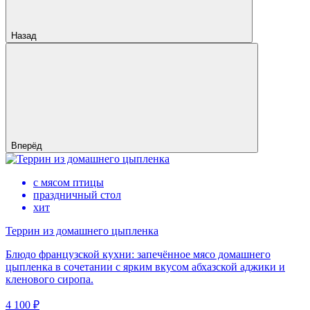
Назад
Вперёд
с мясом птицы
праздничный стол
хит
Террин из домашнего цыпленка
Блюдо французской кухни: запечённое мясо домашнего
цыпленка в сочетании с ярким вкусом абхазской аджики и
кленового сиропа.
4 100 ₽