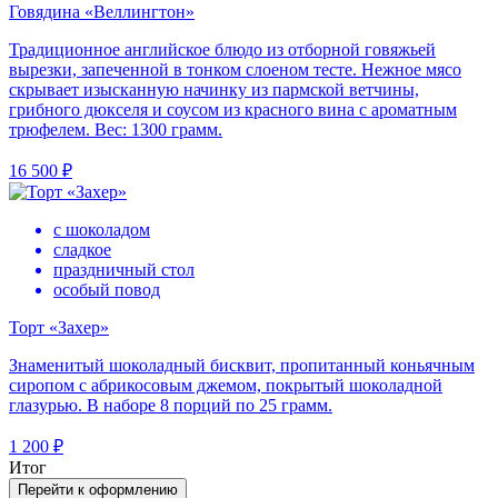
Говядина «Веллингтон»
Традиционное английское блюдо из отборной говяжьей
вырезки, запеченной в тонком слоеном тесте. Нежное мясо
скрывает изысканную начинку из пармской ветчины,
грибного дюкселя и соусом из красного вина с ароматным
трюфелем. Вес: 1300 грамм.
16 500 ₽
с шоколадом
сладкое
праздничный стол
особый повод
Торт «Захер»
Знаменитый шоколадный бисквит, пропитанный коньячным
сиропом с абрикосовым джемом, покрытый шоколадной
глазурью. В наборе 8 порций по 25 грамм.
1 200 ₽
Итог
Перейти к оформлению