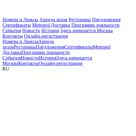
Номера и Люксы
Аренда залов
Рестораны
Предложения
Сертификаты
Metropol Доставка
Программа лояльности
События
Новости
История
Здесь начинается Москва
Контакты
Онлайн-регистрация
Номера и Люксы
Аренда
залов
Рестораны
Предложения
Сертификаты
Metropol
Доставка
Программа лояльности
События
Новости
История
Здесь начинается
Москва
Контакты
Онлайн-регистрация
RU