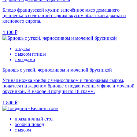
Блюдо французской кухни: запечённое мясо домашнего
цыпленка в сочетании с ярким вкусом абхазской аджики и
кленового сиропа.
4 100 ₽
закуска
с мясом птицы
с ягодами
Бриошь с уткой, черносливом и моченой брусникой
Утиная ножка конфи с черносливом и творожным сыром,
податеся на жареном бриоше с подкопченным филе и моченой
брусникой. В наборе 8 порций по 18 грамм.
1 800 ₽
праздничный стол
особый повод
с мясом