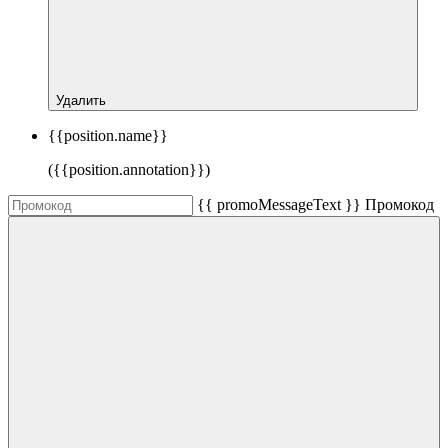
Удалить
{{position.name}}
({{position.annotation}})
{{ promoMessageText }}
Промокод