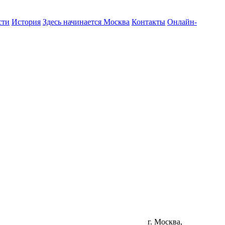
сти
История
Здесь начинается Москва
Контакты
Онлайн-
г. Москва,