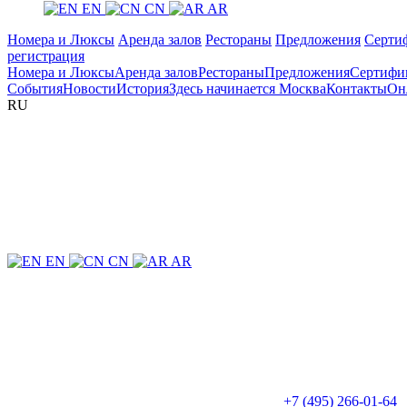
EN
CN
AR
Номера и Люксы
Аренда залов
Рестораны
Предложения
Серти
регистрация
Номера и Люксы
Аренда залов
Рестораны
Предложения
Сертифи
События
Новости
История
Здесь начинается Москва
Контакты
Он
RU
EN
CN
AR
+7 (495) 266-01-64