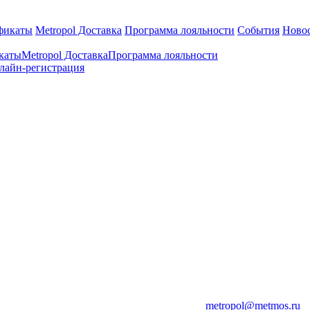
фикаты
Metropol Доставка
Программа лояльности
События
Ново
каты
Metropol Доставка
Программа лояльности
лайн-регистрация
metropol@metmos.ru